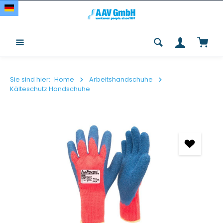
Zum Hauptinhalt springen
Waren
Sie sind hier:
Home
Arbeitshandschuhe
Kälteschutz Handschuhe
Bildergalerie überspringen