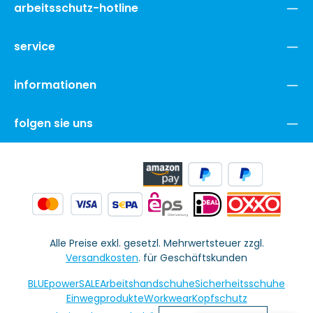
arbeitsschutz-hotline
service
informationen
folgen sie uns
Alle Preise exkl. gesetzl. Mehrwertsteuer zzgl.
Versandkosten
. für Geschäftskunden
BLUEpowerSALE
Arbeitshandschuhe
Sicherheitsschuhe
Einwegprodukte
Workwear
Kopfschutz