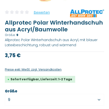
Bewerten
Durchschnittliche Bewertung von 0 von 5 Sternen
Allprotec Polar Winterhandschuh
aus Acryl/Baumwolle
Größe:
9
Allprotec Polar Winterhandschuh aus Acryl, mit blauer
Latexbeschichtung, robust und wärmend
Regulärer Preis:
3,75 €
Preise exkl. MwSt. zzgl. Versandkosten
Sofort verfügbar, Lieferzeit: 1-2 Tage
auswählen
Größe