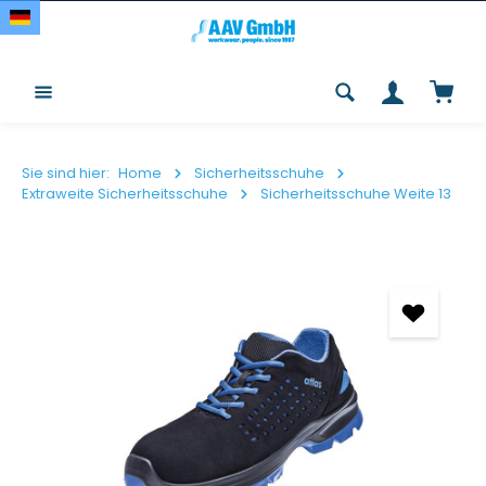
Zum Hauptinhalt springen
Waren
Sie sind hier:
Home
Sicherheitsschuhe
Extraweite Sicherheitsschuhe
Sicherheitsschuhe Weite 13
Bildergalerie überspringen