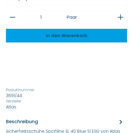
Produkt Anzahl: Gib den gewünschten Wert ein
Paar
In den Warenkorb
Produktnummer:
3691/44
Hersteller:
Atlas
Beschreibung
Sicherheitsschuhe Sportline SL 40 Blue S1 ESD von Atlas