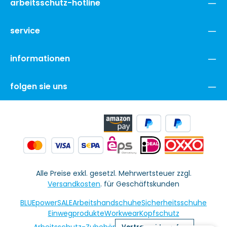
arbeitsschutz-hotline
service
informationen
folgen sie uns
Alle Preise exkl. gesetzl. Mehrwertsteuer zzgl.
Versandkosten
. für Geschäftskunden
BLUEpowerSALE
Arbeitshandschuhe
Sicherheitsschuhe
Einwegprodukte
Workwear
Kopfschutz
Arbeitsschutz-Zubehör
Vertrag widerrufen