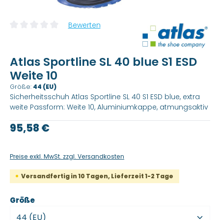
Bewerten
Durchschnittliche Bewertung von 0 von 5 Sternen
Atlas Sportline SL 40 blue S1 ESD
Weite 10
Größe:
44 (EU)
Sicherheitsschuh Atlas Sportline SL 40 S1 ESD blue, extra
weite Passform: Weite 10, Aluminiumkappe, atmungsaktiv
Regulärer Preis:
95,58 €
Preise exkl. MwSt. zzgl. Versandkosten
Versandfertig in 10 Tagen, Lieferzeit 1-2 Tage
auswählen
Größe