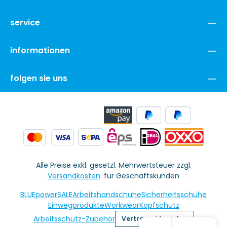
service
informationen
folgen sie uns
Alle Preise exkl. gesetzl. Mehrwertsteuer zzgl.
Versandkosten
. für Geschäftskunden
BLUEpowerSALE
Arbeitshandschuhe
Sicherheitsschuhe
Einwegprodukte
Workwear
Kopfschutz
Arbeitsschutz-Zubehör
Vertrag widerrufen