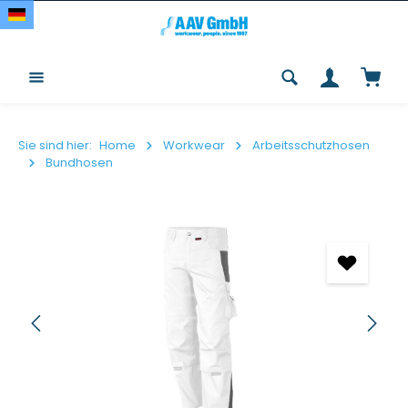
Zum Hauptinhalt springen
Waren
Sie sind hier:
Home
Workwear
Arbeitsschutzhosen
Bundhosen
Bildergalerie überspringen