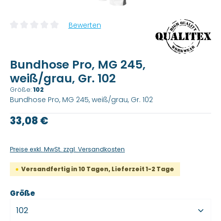
Bewerten
Durchschnittliche Bewertung von 0 von 5 Sternen
Bundhose Pro, MG 245,
weiß/grau, Gr. 102
Größe:
102
Bundhose Pro, MG 245, weiß/grau, Gr. 102
Regulärer Preis:
33,08 €
Preise exkl. MwSt. zzgl. Versandkosten
Versandfertig in 10 Tagen, Lieferzeit 1-2 Tage
auswählen
Größe