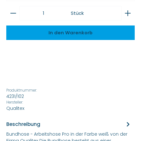
Produkt Anzahl: Gib den gewünschten Wert ein
Stück
In den Warenkorb
Produktnummer:
4231/102
Hersteller:
Qualitex
Beschreibung
Bundhose - Arbeitshose Pro in der Farbe weiß von der
Firma Qualitex Die Bundhose besteht aus einer