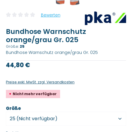
Bewerten
Durchschnittliche Bewertung von 0 von 5 Sternen
Bundhose Warnschutz
orange/grau Gr. 025
Größe:
25
Bundhose Warnschutz orange/grau Gr. 025
Regulärer Preis:
44,80 €
Preise exkl. MwSt. zzgl. Versandkosten
Nicht mehr verfügbar
auswählen
Größe