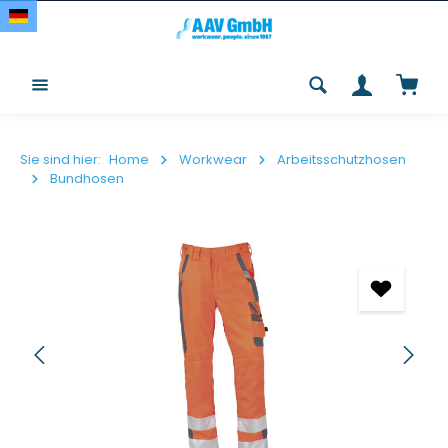
Zum Hauptinhalt springen
Waren
Sie sind hier:
Home
Workwear
Arbeitsschutzhosen
Bundhosen
Bildergalerie überspringen