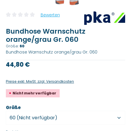
Bewerten
Durchschnittliche Bewertung von 0 von 5 Sternen
Bundhose Warnschutz
orange/grau Gr. 060
Größe:
60
Bundhose Warnschutz orange/grau Gr. 060
Regulärer Preis:
44,80 €
Preise exkl. MwSt. zzgl. Versandkosten
Nicht mehr verfügbar
auswählen
Größe