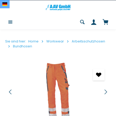
Zum Hauptinhalt springen
Waren
Sie sind hier:
Home
Workwear
Arbeitsschutzhosen
Bundhosen
Bildergalerie überspringen