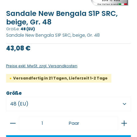
Durchschnittliche Bewertung von 0 von 5 Sternen
Sandale New Bengala S1P SRC,
beige, Gr. 48
Größe:
48 (EU)
Sandale New Bengala S1P SRC, beige, Gr. 48
Regulärer Preis:
43,08 €
Preise exkl. MwSt. zzgl. Versandkosten
Versandfertig in 21 Tagen, Lieferzeit 1-2 Tage
auswählen
Größe
Produkt Anzahl: Gib den gewünschten Wert ein
Paar