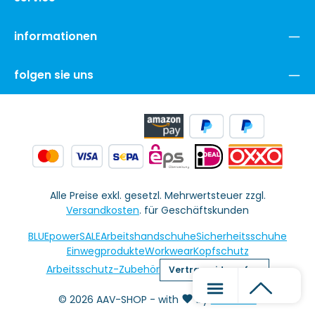
informationen
folgen sie uns
Alle Preise exkl. gesetzl. Mehrwertsteuer zzgl.
Versandkosten
. für Geschäftskunden
BLUEpowerSALE
Arbeitshandschuhe
Sicherheitsschuhe
Einwegprodukte
Workwear
Kopfschutz
Arbeitsschutz-Zubehör
Vertrag widerrufen
© 2026 AAV-SHOP - with
by
MiU24 KG