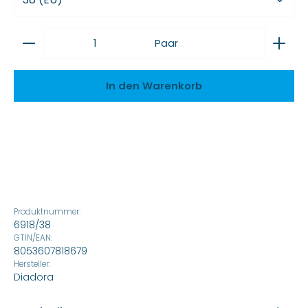
Produkt Anzahl: Gib den gewünschten Wert ein
Paar
In den Warenkorb
Produktnummer:
6918/38
GTIN/EAN:
8053607818679
Hersteller:
Diadora