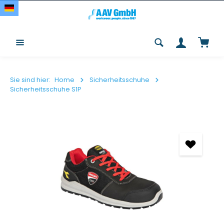
Zum Hauptinhalt springen
Waren
Sie sind hier:
Home
Sicherheitsschuhe
Sicherheitsschuhe S1P
Bildergalerie überspringen