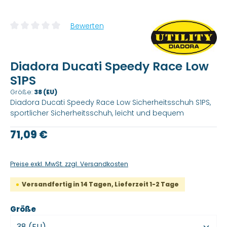
Bewerten
Durchschnittliche Bewertung von 0 von 5 Sternen
Diadora Ducati Speedy Race Low
S1PS
Größe:
38 (EU)
Diadora Ducati Speedy Race Low Sicherheitsschuh S1PS,
sportlicher Sicherheitsschuh, leicht und bequem
Regulärer Preis:
71,09 €
Preise exkl. MwSt. zzgl. Versandkosten
Versandfertig in 14 Tagen, Lieferzeit 1-2 Tage
auswählen
Größe