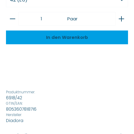
Produkt Anzahl: Gib den gewünschten Wert ein
Paar
In den Warenkorb
Produktnummer:
6918/42
GTIN/EAN:
8053607818716
Hersteller:
Diadora