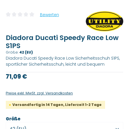
Bewerten
Durchschnittliche Bewertung von 0 von 5 Sternen
Diadora Ducati Speedy Race Low
S1PS
Größe:
42 (EU)
Diadora Ducati Speedy Race Low Sicherheitsschuh S1PS,
sportlicher Sicherheitsschuh, leicht und bequem
Regulärer Preis:
71,09 €
Preise exkl. MwSt. zzgl. Versandkosten
Versandfertig in 14 Tagen, Lieferzeit 1-2 Tage
auswählen
Größe