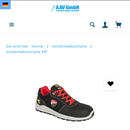
Zum Hauptinhalt springen
Waren
Sie sind hier:
Home
Sicherheitsschuhe
Sicherheitsschuhe S1P
Bildergalerie überspringen