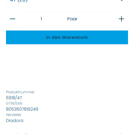
Produkt Anzahl: Gib den gewünschten Wert ein
Paar
In den Warenkorb
Produktnummer:
6918/47
GTIN/EAN:
8053607819249
Hersteller:
Diadora