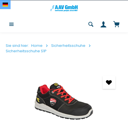
Zum Hauptinhalt springen
Waren
Sie sind hier:
Home
Sicherheitsschuhe
Sicherheitsschuhe S1P
Bildergalerie überspringen