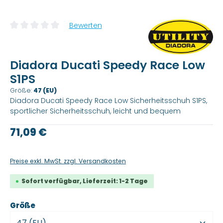
Bewerten
Durchschnittliche Bewertung von 0 von 5 Sternen
Diadora Ducati Speedy Race Low
S1PS
Größe:
47 (EU)
Diadora Ducati Speedy Race Low Sicherheitsschuh S1PS,
sportlicher Sicherheitsschuh, leicht und bequem
Regulärer Preis:
71,09 €
Preise exkl. MwSt. zzgl. Versandkosten
Sofort verfügbar, Lieferzeit: 1-2 Tage
auswählen
Größe