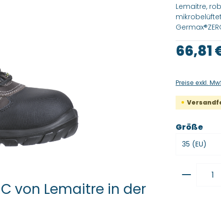
Lemaitre, ro
mikrobelüftet
Germax®ZER
Regulärer Pre
66,81 
Preise exkl. Mw
Versandfer
aus
Größe
Produkt
C von Lemaitre in der