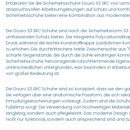
Entdecken Sie die Sicherheitsschuhe Douro S3 SRC von Lemaitre
anspruchsvollen Arbeitsumgebungen auf Schutz und Komfor
Sicherheitsschuhe bieten eine Kombination aus modernste
Die Douro S3 SRC Schuhe sind nach der Sicherheitsnorm S3 zer
umfassenden Schutz bieten. Die integrierte Polycarbonatka
Druck, während die leichte Kunststoffkappe zusätzlichen Ko
zu erhöhen. Die durchtrittsichere textile Zwischensohle aus 
scharfe Gegenstände, die durch die Sohle eindringen könnten
Sicherheitsschuhe hervorragende rutschhemmende Eigenschaf
unterschiedlichen Untergründen, was besonders in Arbeit
von großer Bedeutung ist.
Die Douro S3 SRC Schuhe sind so konzipiert, dass sie den 
Sie verfügen über eine anatomische Passform, die sich ide
Ermüdungserscheinungen vorbeugt. Zudem sind die Schuhe
Fußklima sorgt. Die Verwendung von hochwertigen Material
langlebig, sondern auch pflegeleicht. Das moderne Design s
nicht nur funktional, sondern auch ansprechend sind und zu