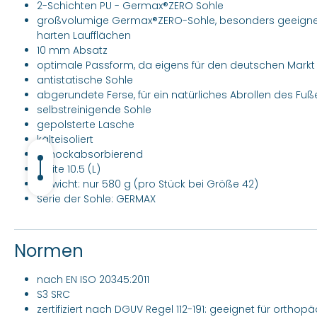
2-Schichten PU - Germax®ZERO Sohle
großvolumige Germax®ZERO-Sohle, besonders geeignet 
harten Laufflächen
10 mm Absatz
optimale Passform, da eigens für den deutschen Markt e
antistatische Sohle
abgerundete Ferse, für ein natürliches Abrollen des Fuß
selbstreinigende Sohle
gepolsterte Lasche
kälteisoliert
schockabsorbierend
Weite 10.5 (L)
Gewicht: nur 580 g (pro Stück bei Größe 42)
Serie der Sohle: GERMAX
Normen
nach EN ISO 20345:2011
S3 SRC
zertifiziert nach DGUV Regel 112-191: geeignet für ortho