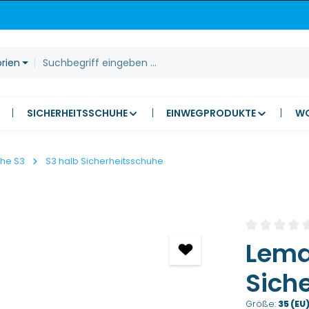
orien
SICHERHEITSSCHUHE
EINWEGPRODUKTE
W
uhe S3
S3 halb Sicherheitsschuhe
Durchschnitt
Lema
Sich
Größe:
35 (EU