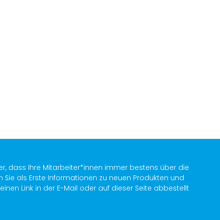
er, dass Ihre Mitarbeiter*innen immer bestens über die
n Sie als Erste Informationen zu neuen Produkten und
en Link in der E-Mail oder auf dieser Seite abbestellt