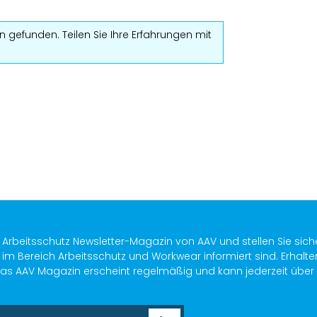
 gefunden. Teilen Sie Ihre Erfahrungen mit
s Arbeitsschutz Newsletter-Magazin von AAV und stellen Sie sich
im Bereich Arbeitsschutz und Workwear informiert sind. Erhalte
as AAV Magazin erscheint regelmäßig und kann jederzeit über ein