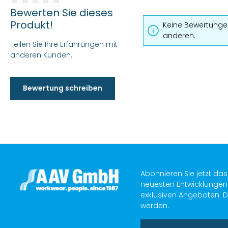
Bewerten Sie dieses
Durchschnittliche Bewertung von 0 von 5 Sternen
Produkt!
Keine Bewertungen
anderen.
Teilen Sie Ihre Erfahrungen mit
anderen Kunden.
Bewertung schreiben
Abonnieren Sie jetzt da
neuesten Entwicklungen 
exklusiven Angeboten. D
werden.
E-Mail-Adresse*