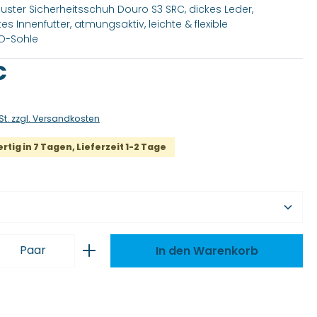
buster Sicherheitsschuh Douro S3 SRC, dickes Leder,
es Innenfutter, atmungsaktiv, leichte & flexible
O-Sohle
is:
€
St. zzgl. Versandkosten
tig in 7 Tagen, Lieferzeit 1-2 Tage
wählen
 Anzahl: Gib den gewünschten Wert ei
Paar
In den Warenkorb