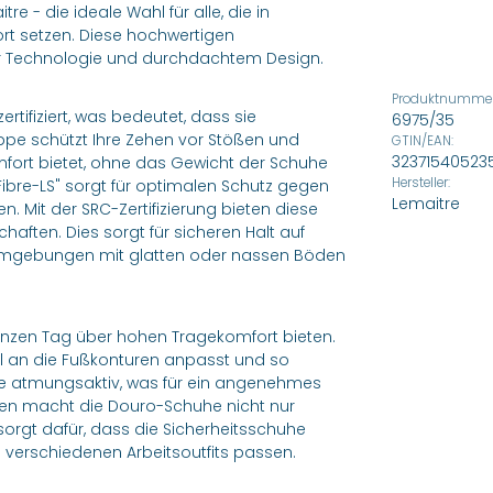
 - die ideale Wahl für alle, die in
t setzen. Diese hochwertigen
r Technologie und durchdachtem Design.
Produktnummer
tifiziert, was bedeutet, dass sie
6975/35
ppe schützt Ihre Zehen vor Stößen und
GTIN/EAN:
32371540523
mfort bietet, ohne das Gewicht der Schuhe
Hersteller:
"Fibre-LS" sorgt für optimalen Schutz gegen
Lemaitre
. Mit der SRC-Zertifizierung bieten diese
ten. Dies sorgt für sicheren Halt auf
sumgebungen mit glatten oder nassen Böden
ganzen Tag über hohen Tragekomfort bieten.
al an die Fußkonturen anpasst und so
 atmungsaktiv, was für ein angenehmes
ien macht die Douro-Schuhe nicht nur
orgt dafür, dass die Sicherheitsschuhe
 verschiedenen Arbeitsoutfits passen.