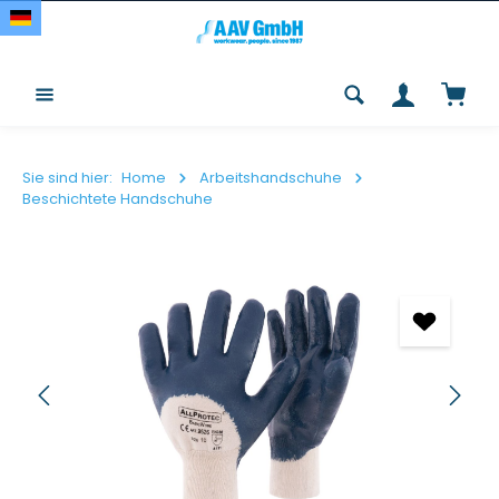
Zum Hauptinhalt springen
Waren
Sie sind hier:
Home
Arbeitshandschuhe
Beschichtete Handschuhe
Bildergalerie überspringen