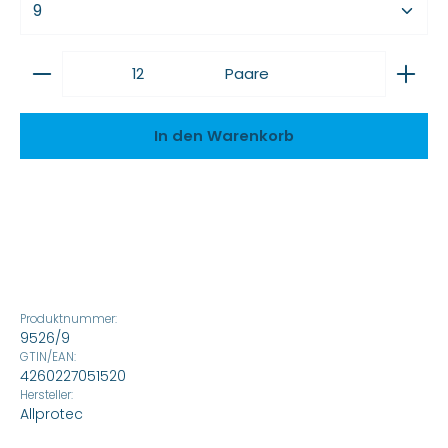
Produkt Anzahl: Gib den gewünschten Wert ein
Paare
In den Warenkorb
Produktnummer:
9526/9
GTIN/EAN:
4260227051520
Hersteller:
Allprotec