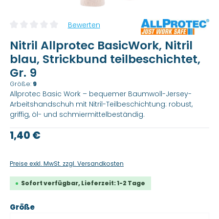
Bewerten
Durchschnittliche Bewertung von 0 von 5 Sternen
Nitril Allprotec BasicWork, Nitril
blau, Strickbund teilbeschichtet,
Gr. 9
Größe:
9
Allprotec Basic Work – bequemer Baumwoll-Jersey-
Arbeitshandschuh mit Nitril-Teilbeschichtung: robust,
griffig, öl- und schmiermittelbeständig.
Regulärer Preis:
1,40 €
Preise exkl. MwSt. zzgl. Versandkosten
Sofort verfügbar, Lieferzeit: 1-2 Tage
auswählen
Größe