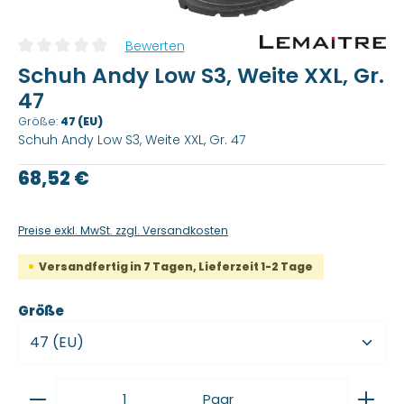
Bewerten
Durchschnittliche Bewertung von 0 von 5 Sternen
Schuh Andy Low S3, Weite XXL, Gr.
47
Größe:
47 (EU)
Schuh Andy Low S3, Weite XXL, Gr. 47
Regulärer Preis:
68,52 €
Preise exkl. MwSt. zzgl. Versandkosten
Versandfertig in 7 Tagen, Lieferzeit 1-2 Tage
auswählen
Größe
Produkt Anzahl: Gib den gewünschten Wert ein
Paar