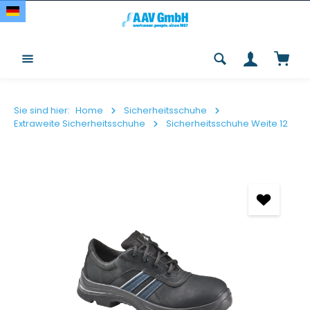
Zum Hauptinhalt springen
Waren
Sie sind hier:
Home
Sicherheitsschuhe
Extraweite Sicherheitsschuhe
Sicherheitsschuhe Weite 12
Bildergalerie überspringen