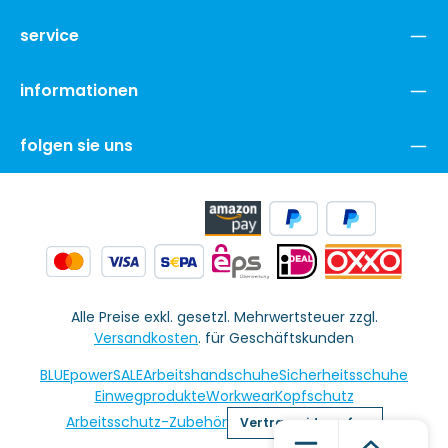
service
informationen
folgen sie uns
Alle Preise exkl. gesetzl. Mehrwertsteuer zzgl.
Versandkosten
. für Geschäftskunden
BLUEpowerSALE
Arbeitshandschuhe
Sicherheitsschuhe
Einwegprodukte
Workwear
Kopfschutz
Arbeitsschutz-Zubehör
Vertrag widerrufen