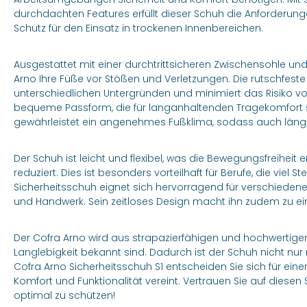
durchdachten Features erfüllt dieser Schuh die Anforderung
Schutz für den Einsatz in trockenen Innenbereichen.
Ausgestattet mit einer durchtrittsicheren Zwischensohle un
Arno Ihre Füße vor Stößen und Verletzungen. Die rutschfeste
unterschiedlichen Untergründen und minimiert das Risiko vo
bequeme Passform, die für langanhaltenden Tragekomfort s
gewährleistet ein angenehmes Fußklima, sodass auch länge
Der Schuh ist leicht und flexibel, was die Bewegungsfreihe
reduziert. Dies ist besonders vorteilhaft für Berufe, die viel
Sicherheitsschuh eignet sich hervorragend für verschiedene B
und Handwerk. Sein zeitloses Design macht ihn zudem zu ein
Der Cofra Arno wird aus strapazierfähigen und hochwertigen Ma
Langlebigkeit bekannt sind. Dadurch ist der Schuh nicht nur
Cofra Arno Sicherheitsschuh S1 entscheiden Sie sich für einen
Komfort und Funktionalität vereint. Vertrauen Sie auf diese
optimal zu schützen!