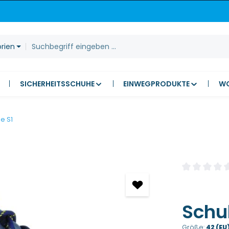
orien
SICHERHEITSSCHUHE
EINWEGPRODUKTE
W
e S1
Durchschnitt
Schuh
Größe:
42 (EU