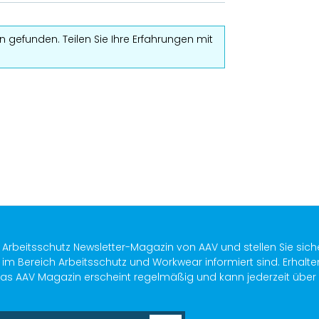
 gefunden. Teilen Sie Ihre Erfahrungen mit
s Arbeitsschutz Newsletter-Magazin von AAV und stellen Sie sich
im Bereich Arbeitsschutz und Workwear informiert sind. Erhalte
as AAV Magazin erscheint regelmäßig und kann jederzeit über ein