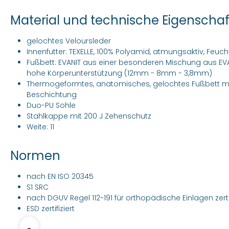
Material und technische Eigenscha
gelochtes Veloursleder
Innenfutter: TEXELLE, 100% Polyamid, atmungsaktiv, Feu
Fußbett: EVANIT aus einer besonderen Mischung aus EVA u
hohe Körperunterstützung (12mm - 8mm - 3,8mm)
Thermogeformtes, anatomisches, gelochtes Fußbett mi
Beschichtung
Duo-PU Sohle
Stahlkappe mit 200 J Zehenschutz
Weite: 11
Normen
nach EN ISO 20345
S1 SRC
nach DGUV Regel 112-191 für orthopädische Einlagen zertif
ESD zertifiziert