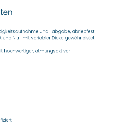
ften
chtigkeitsaufnahme und -abgabe, abriebfest
nd Nitril mit variabler Dicke gewährleistet
t hochwertiger, atmungsaktiver
iziert