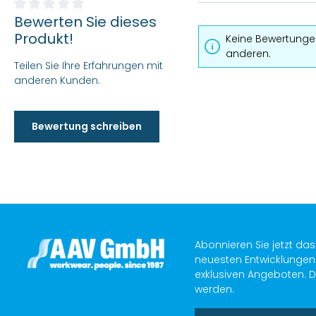
Bewerten Sie dieses
Durchschnittliche Bewertung von 0 von 5 Sternen
Produkt!
Keine Bewertungen
anderen.
Teilen Sie Ihre Erfahrungen mit
anderen Kunden.
Bewertung schreiben
Abonnieren Sie jetzt da
neuesten Entwicklungen 
exklusiven Angeboten. D
werden.
E-Mail-Adresse*