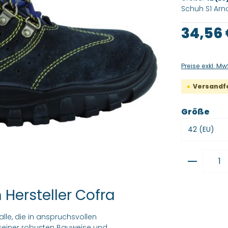
Schuh S1 Arno
Regulärer Pre
34,56
Preise exkl. Mw
Versandfer
aus
Größe
Produkt
Hersteller Cofra
alle, die in anspruchsvollen
seiner robusten Bauweise und