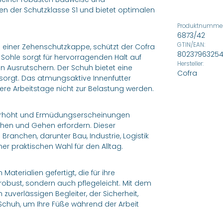
en der Schutzklasse S1 und bietet optimalen
Produktnummer
6873/42
GTIN/EAN:
d einer Zehenschutzkappe, schützt der Cofra
8023796325
 Sohle sorgt für hervorragenden Halt auf
Hersteller:
n Ausrutschern. Der Schuh bietet eine
Cofra
orgt. Das atmungsaktive Innenfutter
re Arbeitstage nicht zur Belastung werden.
it erhöht und Ermüdungserscheinungen
 Stehen und Gehen erfordern. Dieser
ranchen, darunter Bau, Industrie, Logistik
er praktischen Wahl für den Alltag.
terialien gefertigt, die für ihre
 robust, sondern auch pflegeleicht. Mit dem
 zuverlässigen Begleiter, der Sicherheit,
n Schuh, um Ihre Füße während der Arbeit