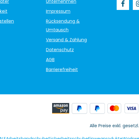
ater
Unternehmen
keit
Impressum
stellen
Rücksendung &
Umtausch
Versand & Zahlung
Datenschutz
AGB
Barrierefreiheit
Alle Preise exkl. gesetz
ALE
Arbeitshandschuhe
Sicherheitsschuhe
Einwegprodukte
Workwe