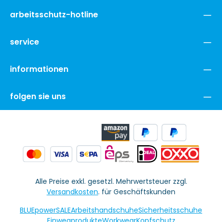
arbeitsschutz-hotline
service
informationen
folgen sie uns
Alle Preise exkl. gesetzl. Mehrwertsteuer zzgl.
Versandkosten
. für Geschäftskunden
BLUEpowerSALE
Arbeitshandschuhe
Sicherheitsschuhe
Einwegprodukte
Workwear
Kopfschutz