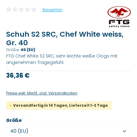
Bewerten
Durchschnittliche Bewertung von 0 von 5 Sternen
Schuh S2 SRC, Chef White weiss,
Gr. 40
Größe:
40 (EU)
FTG Chef White S2 SRC, sehr leichte weiße Clogs mit
angenehmen Tragegefühl.
Regulärer Preis:
36,36 €
Preise exkl. MwSt. zzgl. Versandkosten
Versandfertig in 14 Tagen, Lieferzeit 1-2 Tage
auswählen
Größe