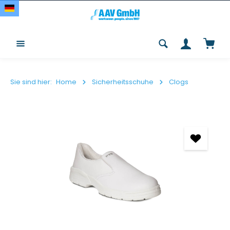
Zum Hauptinhalt springen
Waren
Sie sind hier:
Home
Sicherheitsschuhe
Clogs
Bildergalerie überspringen