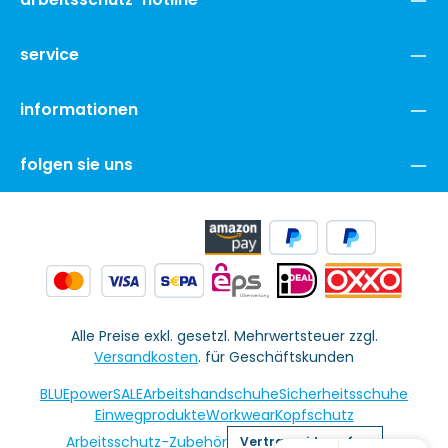
service
informationen
folgen sie uns
Alle Preise exkl. gesetzl. Mehrwertsteuer zzgl.
Versandkosten
. für Geschäftskunden
BLUEpowerSALE
Arbeitshandschuhe
Sicherheitsschuhe
Einwegprodukte
Workwear
Kopfschutz
Arbeitsschutz-Zubehör
Vertrag widerrufen