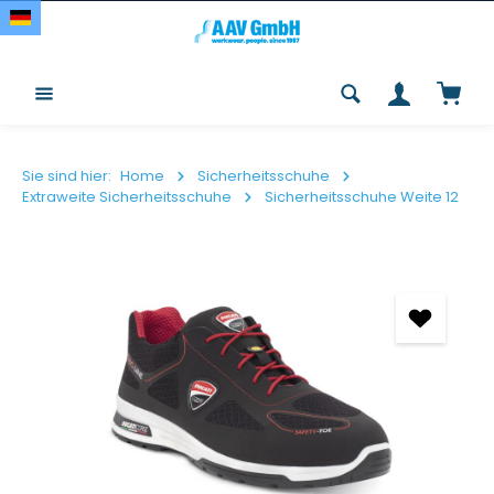
Zum Hauptinhalt springen
Waren
Sie sind hier:
Home
Sicherheitsschuhe
Extraweite Sicherheitsschuhe
Sicherheitsschuhe Weite 12
Bildergalerie überspringen