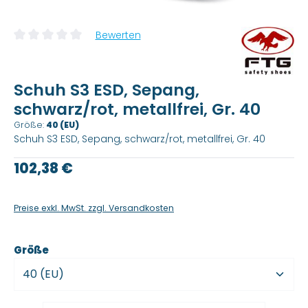
Bewerten
Durchschnittliche Bewertung von 0 von 5 Sternen
Schuh S3 ESD, Sepang,
schwarz/rot, metallfrei, Gr. 40
Größe:
40 (EU)
Schuh S3 ESD, Sepang, schwarz/rot, metallfrei, Gr. 40
Regulärer Preis:
102,38 €
Preise exkl. MwSt. zzgl. Versandkosten
auswählen
Größe