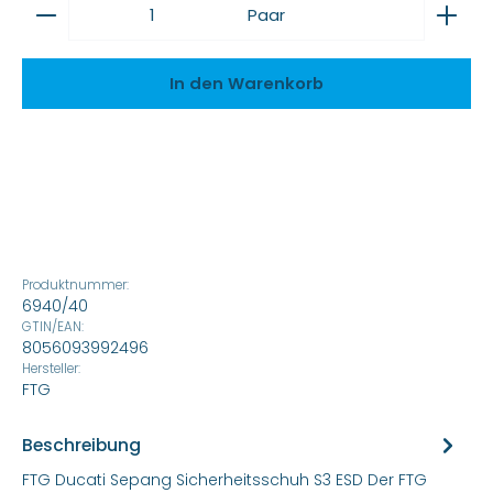
Produkt Anzahl: Gib den gewünschten Wert ein
Paar
In den Warenkorb
Produktnummer:
6940/40
GTIN/EAN:
8056093992496
Hersteller:
FTG
Beschreibung
FTG Ducati Sepang Sicherheitsschuh S3 ESD Der FTG