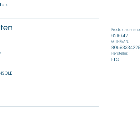
ten.
ften
Produktnummer
6219/42
GTIN/EAN:
8058333422
v
Hersteller:
FTG
INSOLE