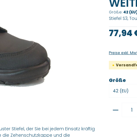
WEITE
Größe:
42 (EU
Stiefel S3, To
Regulärer Pre
77,94 
Preise exkl. Mw
Versandfer
aus
Größe
Produkt
ster Stiefel, der Sie bei jedem Einsatz kräftig
wie die Zehenschutzkappe und die