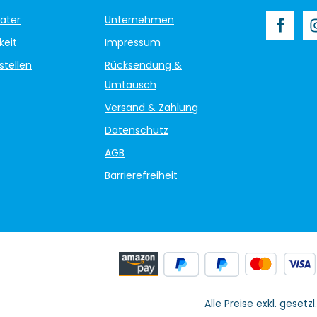
ater
Unternehmen
keit
Impressum
stellen
Rücksendung &
Umtausch
Versand & Zahlung
Datenschutz
AGB
Barrierefreiheit
Alle Preise exkl. gesetz