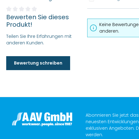
Bewerten Sie dieses
Durchschnittliche Bewertung von 0 von 5 Sternen
Produkt!
Keine Bewertungen
anderen.
Teilen Sie Ihre Erfahrungen mit
anderen Kunden.
Bewertung schreiben
Abonnieren Sie jetzt da
neuesten Entwicklungen 
exklusiven Angeboten. D
werden.