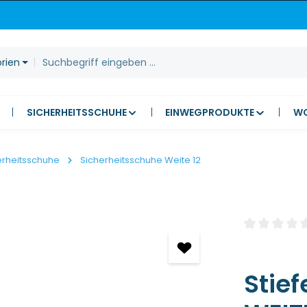
orien
SICHERHEITSSCHUHE
EINWEGPRODUKTE
W
erheitsschuhe
Sicherheitsschuhe Weite 12
Durchschnitt
Stief