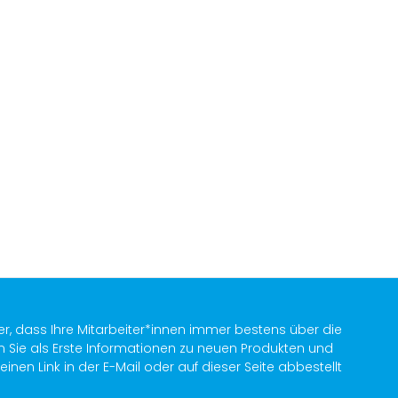
er, dass Ihre Mitarbeiter*innen immer bestens über die
n Sie als Erste Informationen zu neuen Produkten und
en Link in der E-Mail oder auf dieser Seite abbestellt