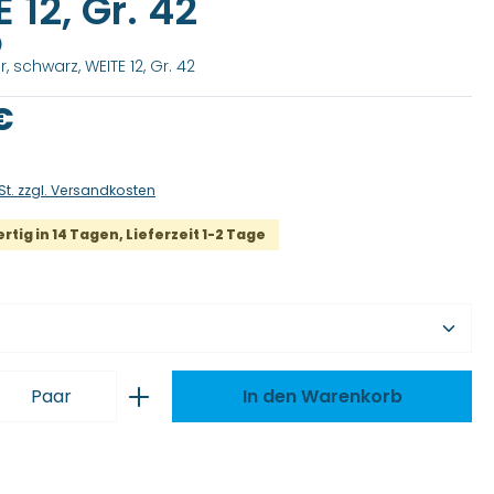
 12, Gr. 42
)
ur, schwarz, WEITE 12, Gr. 42
is:
€
St. zzgl. Versandkosten
tig in 14 Tagen, Lieferzeit 1-2 Tage
wählen
 Anzahl: Gib den gewünschten Wert ei
Paar
In den Warenkorb