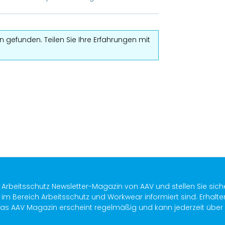
 gefunden. Teilen Sie Ihre Erfahrungen mit
s Arbeitsschutz Newsletter-Magazin von AAV und stellen Sie sich
im Bereich Arbeitsschutz und Workwear informiert sind. Erhalte
as AAV Magazin erscheint regelmäßig und kann jederzeit über ein