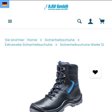
Zum Hauptinhalt springen
Waren
Sie sind hier:
Home
Sicherheitsschuhe
Extraweite Sicherheitsschuhe
Sicherheitsschuhe Weite 12
Bildergalerie überspringen