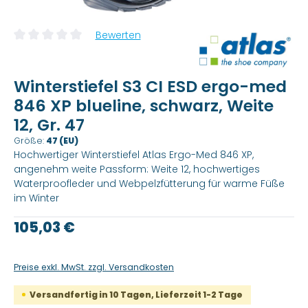
Bewerten
Durchschnittliche Bewertung von 0 von 5 Sternen
Winterstiefel S3 CI ESD ergo-med
846 XP blueline, schwarz, Weite
12, Gr. 47
Größe:
47 (EU)
Hochwertiger Winterstiefel Atlas Ergo-Med 846 XP,
angenehm weite Passform: Weite 12, hochwertiges
Waterproofleder und Webpelzfütterung für warme Füße
im Winter
Regulärer Preis:
105,03 €
Preise exkl. MwSt. zzgl. Versandkosten
Versandfertig in 10 Tagen, Lieferzeit 1-2 Tage