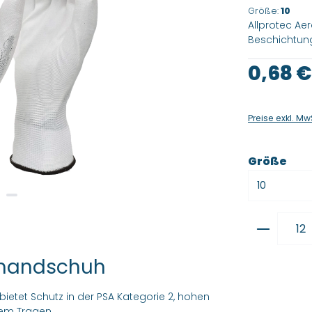
Größe:
10
Allprotec Ae
Beschichtung
Regulärer Pre
0,68 €
Preise exkl. Mw
aus
Größe
Produkt
ckhandschuh
ietet Schutz in der PSA Kategorie 2, hohen
em Tragen.