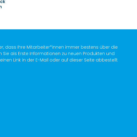
ack
h
lächen um die Anzahl zu erhöhen oder
er, dass Ihre Mitarbeiter*innen immer bestens über die
n Sie als Erste Informationen zu neuen Produkten und
en Link in der E-Mail oder auf dieser Seite abbestellt