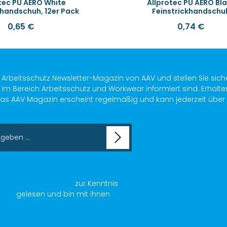
tec PU AERO White
Allprotec PU AERO Bl
khandschuh, 12er Pack
Feinstrickhandschu
n Wert ein oder benutze die Schaltf
0,65 €
0,74 €
Regulärer Preis:
Regulärer Preis:
s Arbeitsschutz Newsletter-Magazin von AAV und stellen Sie sich
im Bereich Arbeitsschutz und Workwear informiert sind. Erhalte
as AAV Magazin erscheint regelmäßig und kann jederzeit über ein
chutzbestimmungen
zur Kenntnis
AGB
gelesen und bin mit ihnen