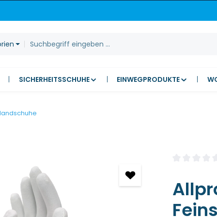
orien
SICHERHEITSSCHUHE
EINWEGPRODUKTE
W
 Handschuhe
Durchschnitt
Allp
Fein