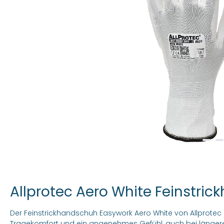
Allprotec Aero White Feinstri
Der Feinstrickhandschuh Easywork Aero White von Allprotec b
Tragekomfort und ein angenehmes Gefühl, auch bei länger