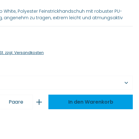
ro White, Polyester Feinstrickhandschuh mit robuster PU-
, angenehm zu tragen, extrem leicht und atmungsaktiv
is:
St. zzgl. Versandkosten
wählen
 Anzahl: Gib den gewünschten Wert ei
Paare
In den Warenkorb