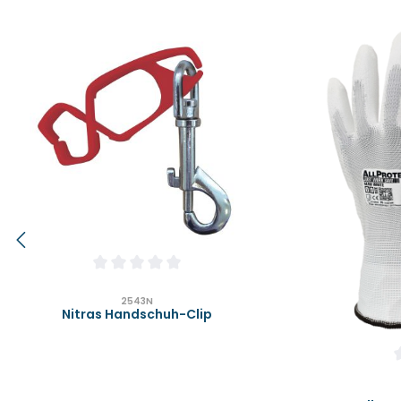
Produktgalerie überspringen
Durchschnittliche Bewertung von 0 von 5 Sterne
2543N
Nitras Handschuh-Clip
D