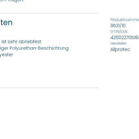
ften
Produktnummer
9531/10
GTIN/EAN:
42602270518
 ist sehr abriebfest
Hersteller:
tiger Polyurethan-Beschichtung
Allprotec
yester