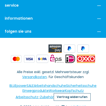
service
informationen
folgen sie uns
Alle Preise exkl. gesetzl. Mehrwertsteuer zzgl.
Versandkosten
. für Geschäftskunden
BLUEpowerSALE
Arbeitshandschuhe
Sicherheitsschuhe
Einwegprodukte
Workwear
Kopfschutz
Arbeitsschutz-Zubehör
Vertrag widerrufen