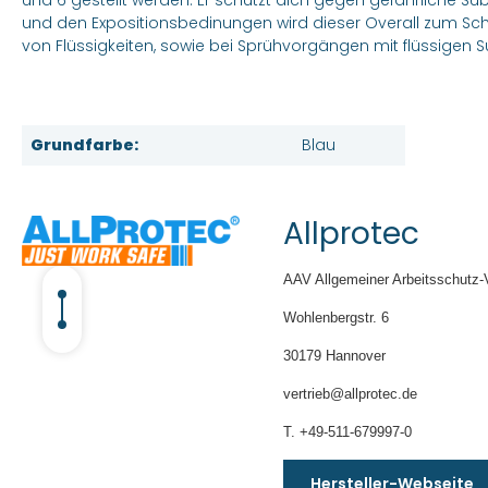
und 6 gestellt werden. Er schützt dich gegen gefährliche Su
und den Expositionsbedinungen wird dieser Overall zum Schut
von Flüssigkeiten, sowie bei Sprühvorgängen mit flüssigen S
Grundfarbe:
Blau
Allprotec
AAV Allgemeiner Arbeitsschutz-
Wohlenbergstr. 6
30179 Hannover
vertrieb@allprotec.de
T. +49-511-679997-0
Hersteller-Webseite