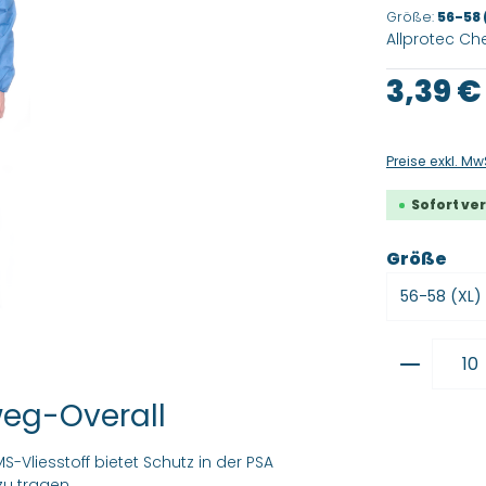
Größe:
56-58 
Allprotec C
Regulärer Pre
3,39 €
Preise exkl. Mw
Sofort ver
aus
Größe
Produkt
weg-Overall
Vliesstoff bietet Schutz in der PSA
zu tragen.