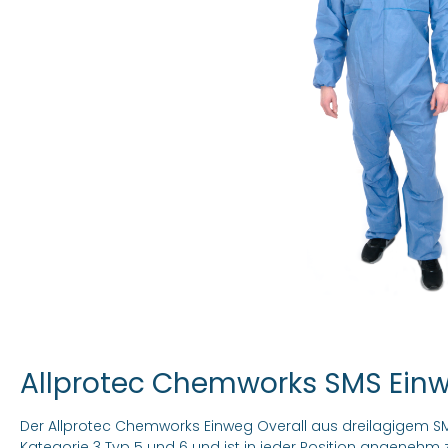
Allprotec Chemworks SMS Ein
Der Allprotec Chemworks Einweg Overall aus dreilagigem SMS-
Kategorie 3 Typ 5 und 6 und ist in jeder Position angenehm 