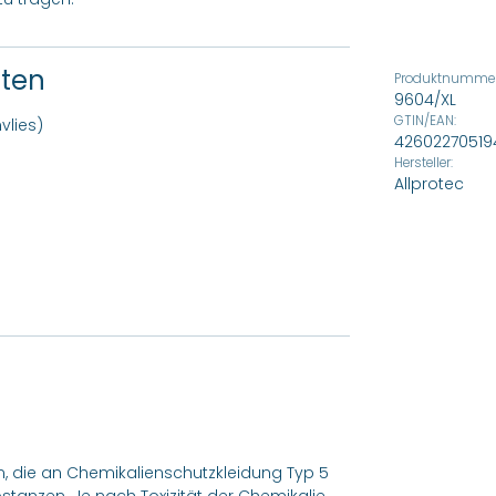
ften
Produktnummer
9604/XL
GTIN/EAN:
vlies)
42602270519
Hersteller:
Allprotec
n, die an Chemikalienschutzkleidung Typ 5