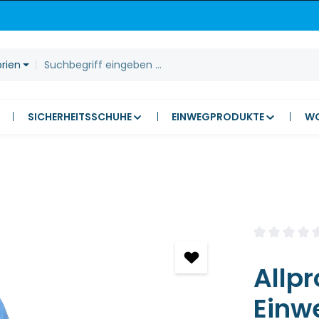
orien
SICHERHEITSSCHUHE
EINWEGPRODUKTE
W
Durchschnitt
Allp
Einw