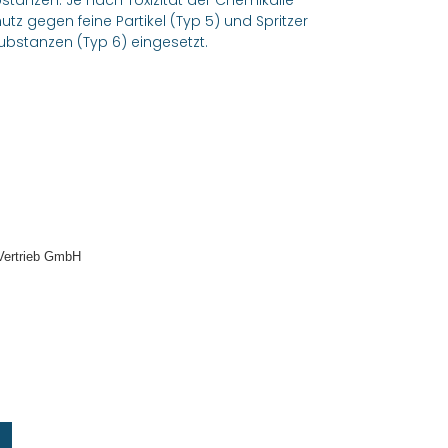
bstanzen. Je nach Toxizität der Chemikalie
z gegen feine Partikel (Typ 5) und Spritzer
ubstanzen (Typ 6) eingesetzt.
Vertrieb GmbH