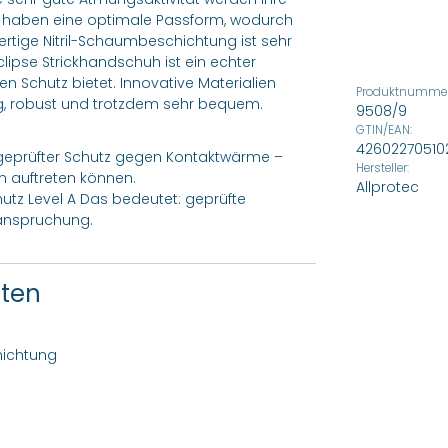
e haben eine optimale Passform, wodurch
ertige Nitril-Schaumbeschichtung ist sehr
clipse Strickhandschuh ist ein echter
en Schutz bietet. Innovative Materialien
Produktnummer
, robust und trotzdem sehr bequem.
9508/9
GTIN/EAN:
42602270510
t: geprüfter Schutz gegen Kontaktwärme –
Hersteller:
en auftreten können.
Allprotec
schutz Level A Das bedeutet: geprüfte
eanspruchung.
ften
hichtung