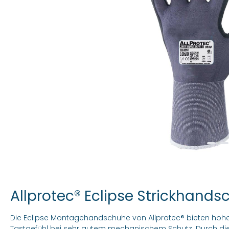
Allprotec® Eclipse Strickhands
Die Eclipse Montagehandschuhe von Allprotec® bieten hohe
Tastgefühl bei sehr gutem mechanischem Schutz. Durch die