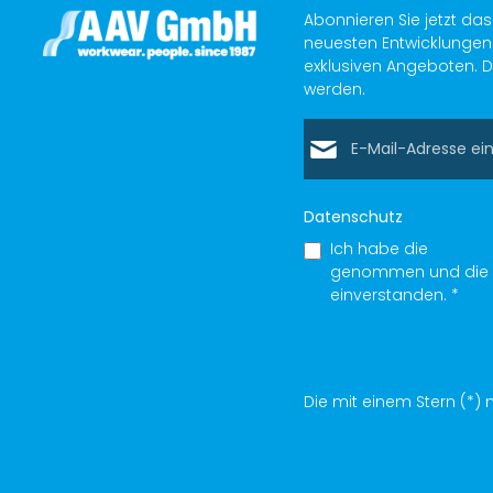
e
r
Abonnieren Sie jetzt da
f
ü
neuesten Entwicklungen 
g
exklusiven Angeboten. D
b
a
werden.
r
,
L
E-Mail-Adresse*
i
e
f
e
r
z
e
Datenschutz
i
t
Ich habe die
Datens
:
1
genommen und die
-
2
einverstanden.
*
T
a
g
e
Die mit einem Stern (*) m