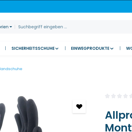
orien
SICHERHEITSSCHUHE
EINWEGPRODUKTE
W
 Handschuhe
Durchschnitt
Allpr
Mont