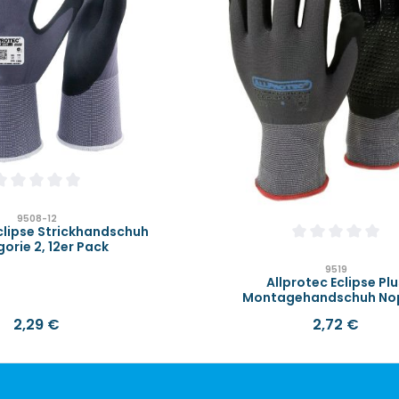
n
urchschnittliche Bewertung von 0 von 5 Sternen
9508-12
clipse Strickhandschuh
orie 2, 12er Pack
Durchschnittlich
9519
Allprotec Eclipse Plu
Montagehandschuh No
n Wert ein oder benutze die Schaltf
2,29 €
2,72 €
Regulärer Preis:
Regulärer Preis: