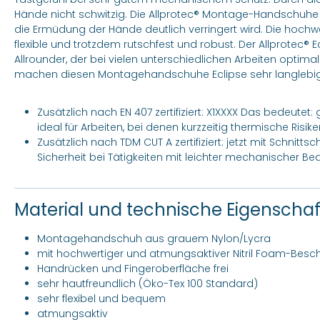
Hände nicht schwitzig. Die Allprotec® Montage-Handschuh
die Ermüdung der Hände deutlich verringert wird. Die hochw
flexible und trotzdem rutschfest und robust. Der Allprotec® E
Allrounder, der bei vielen unterschiedlichen Arbeiten optimal
machen diesen Montagehandschuhe Eclipse sehr langlebig
Zusätzlich nach EN 407 zertifiziert: X1XXXX Das bedeute
ideal für Arbeiten, bei denen kurzzeitig thermische Risik
Zusätzlich nach TDM CUT A zertifiziert: jetzt mit Schnitt
Sicherheit bei Tätigkeiten mit leichter mechanischer B
Material und technische Eigenscha
Montagehandschuh aus grauem Nylon/Lycra
mit hochwertiger und atmungsaktiver Nitril Foam-Besc
Handrücken und Fingeroberfläche frei
sehr hautfreundlich (Öko-Tex 100 Standard)
sehr flexibel und bequem
atmungsaktiv