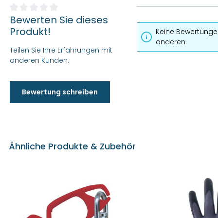
Bewerten Sie dieses
Durchschnittliche Bewertung von 0 von 5 Sternen
Produkt!
Keine Bewertungen
anderen.
Teilen Sie Ihre Erfahrungen mit
anderen Kunden.
Bewertung schreiben
Ähnliche Produkte & Zubehör
Produktgalerie überspringen