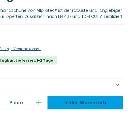
andschuhe von Allprotec® ist der robuste und langlebiger
r Experten. Zusätzlich nach EN 407 und TDM CUT A zertifiziert!
is:
St. zzgl. Versandkosten
fügbar, Lieferzeit: 1-2 Tage
wählen
 Anzahl: Gib den gewünschten Wert ei
Paare
In den Warenkorb