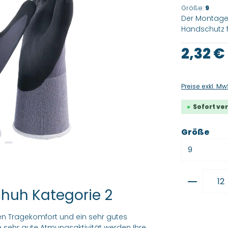
Größe:
9
Der Montageh
Handschutz fü
Regulärer Pre
2,32 €
Preise exkl. Mw
Sofort ver
aus
Größe
Produkt
chuh Kategorie 2
n Tragekomfort und ein sehr gutes
 sehr gute Atmungsaktivität werden Ihre