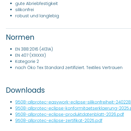
gute Abriebfestigkeit
silikonfrei
robust und langlebig
Normen
EN 388:2016 (4131A)
EN 407 (X1XXXX)
Kategorie 2
nach Öko Tex Standard zertifiziert. Textiles Vertrauen
Downloads
9508-allprotec-easywork-eclipse-silikonfreiheit-240228
9508-allprotec-eclipse-konformitaetserklaerung-2025.
9508-allprotec-eclipse-produktdatenblatt-2026.pdf
9508-allprotec-eclipse-zertifikat-2025.pdf