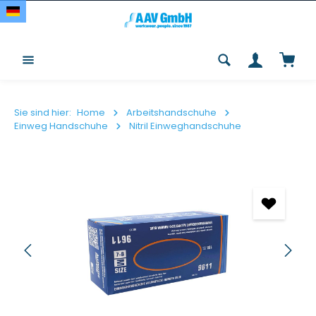
Zum Hauptinhalt springen
Waren
Sie sind hier:
Home
Arbeitshandschuhe
Einweg Handschuhe
Nitril Einweghandschuhe
Bildergalerie überspringen