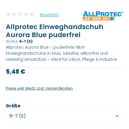
Bewerten
Durchschnittliche Bewertung von 0 von 5 Sternen
Allprotec Einweghandschuh
Aurora Blue puderfrei
Größe:
6-7 (S)
Allprotec Aurora Blue – puderfreie Nitril-
Einweghandschuhe in blau. latexfrei, silikonfrei und
vielseitig einsetzbar – ideal für Labor, Pflege & Industrie
Regulärer Preis:
5,48 €
Preise exkl. MwSt. zzgl. Versandkosten
auswählen
Größe