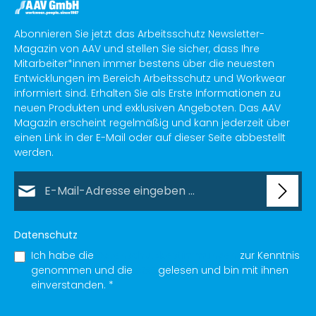
r
f
ü
g
Abonnieren Sie jetzt das Arbeitsschutz Newsletter-
b
a
Magazin von AAV und stellen Sie sicher, dass Ihre
r
,
Mitarbeiter*innen immer bestens über die neuesten
L
Entwicklungen im Bereich Arbeitsschutz und Workwear
i
e
informiert sind. Erhalten Sie als Erste Informationen zu
f
e
neuen Produkten und exklusiven Angeboten. Das AAV
r
z
Magazin erscheint regelmäßig und kann jederzeit über
e
einen Link in der E-Mail oder auf dieser Seite abbestellt
i
t
werden.
:
1
-
E-Mail-Adresse*
2
T
a
g
e
Datenschutz
Ich habe die
Datenschutzbestimmungen
zur Kenntnis
genommen und die
AGB
gelesen und bin mit ihnen
einverstanden.
*