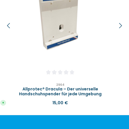
Durchschnittliche Bewertung von 0 von 
2964
Allprotec® Dracula – Der universelle
Handschuhspender für jede Umgebung
Regulärer Preis:
15,00 €
S
o
f
o
r
t
v
e