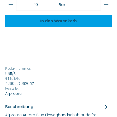
Produkt Anzahl: Gib den gewünschten Wert ein
Box
In den Warenkorb
Produktnummer:
9611/S
GTIN/EAN:
4260227052657
Hersteller:
Allprotec
Beschreibung
Allprotec Aurora Blue Einweghandschuh puderfrei