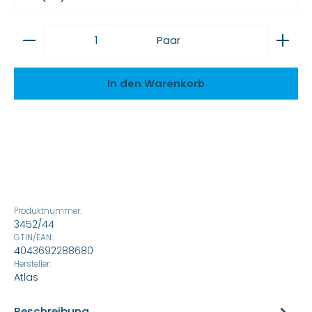
Produkt Anzahl: Gib den gewünschten Wert ein
Paar
In den Warenkorb
Produktnummer:
3452/44
GTIN/EAN:
4043692288680
Hersteller:
Atlas
Beschreibung