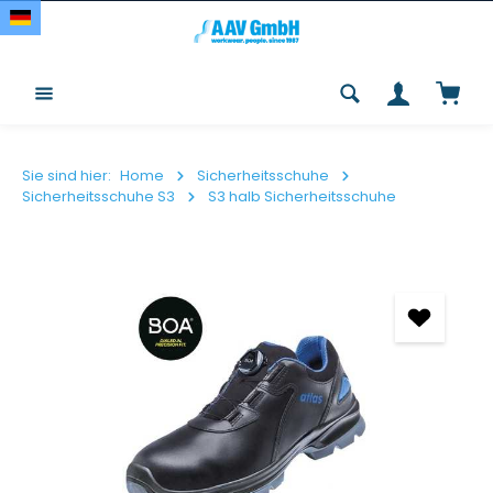
Zum Hauptinhalt springen
Waren
Sie sind hier:
Home
Sicherheitsschuhe
Sicherheitsschuhe S3
S3 halb Sicherheitsschuhe
Bildergalerie überspringen