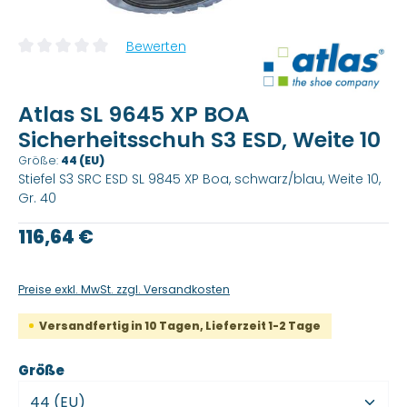
Bewerten
Durchschnittliche Bewertung von 0 von 5 Sternen
Atlas SL 9645 XP BOA
Sicherheitsschuh S3 ESD, Weite 10
Größe:
44 (EU)
Stiefel S3 SRC ESD SL 9845 XP Boa, schwarz/blau, Weite 10,
Gr. 40
Regulärer Preis:
116,64 €
Preise exkl. MwSt. zzgl. Versandkosten
Versandfertig in 10 Tagen, Lieferzeit 1-2 Tage
auswählen
Größe