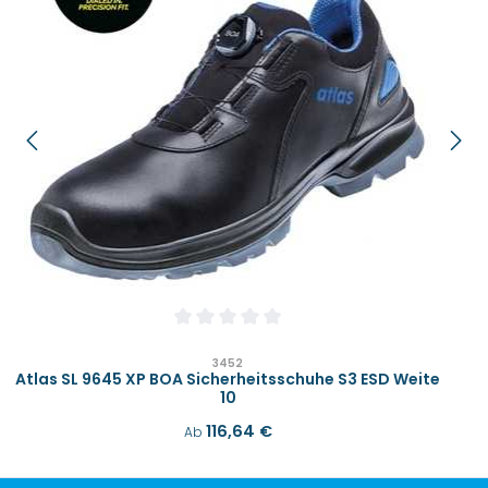
Durchschnittliche Bewertung von 0 von 
3452
Atlas SL 9645 XP BOA Sicherheitsschuhe S3 ESD Weite
10
Regulärer Preis:
116,64 €
Ab