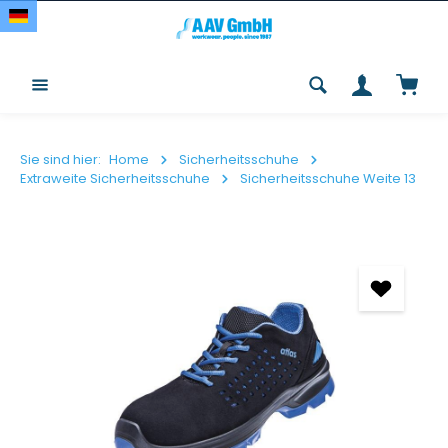
Zum Hauptinhalt springen
Waren
Sie sind hier:
Home
Sicherheitsschuhe
Extraweite Sicherheitsschuhe
Sicherheitsschuhe Weite 13
Bildergalerie überspringen