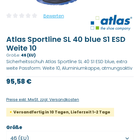
Bewerten
Durchschnittliche Bewertung von 0 von 5 Sternen
Atlas Sportline SL 40 blue S1 ESD
Weite 10
Größe:
46 (EU)
Sicherheitsschuh Atlas Sportline SL 40 S1 ESD blue, extra
weite Passform: Weite 10, Aluminiumkappe, atmungsaktiv
Regulärer Preis:
95,58 €
Preise exkl. MwSt. zzgl. Versandkosten
Versandfertig in 10 Tagen, Lieferzeit 1-2 Tage
auswählen
Größe