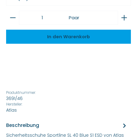
Produkt Anzahl: Gib den gewünschten Wert ein
Paar
In den Warenkorb
Produktnummer:
3691/46
Hersteller:
Atlas
Beschreibung
Sicherheitsschuhe Sportline SL 40 Blue S1 ESD von Atlas