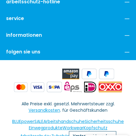
arbeitsschutz-hotline
service
informationen
folgen sie uns
Alle Preise exkl. gesetzl. Mehrwertsteuer zzgl.
Versandkosten
. für Geschäftskunden
BLUEpowerSALE
Arbeitshandschuhe
Sicherheitsschuhe
Einwegprodukte
Workwear
Kopfschutz
Arbeitsschutz-Zubehör
Vertrag widerrufen