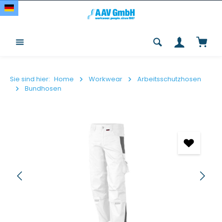
Zum Hauptinhalt springen
Waren
Sie sind hier:
Home
Workwear
Arbeitsschutzhosen
Bundhosen
Bildergalerie überspringen