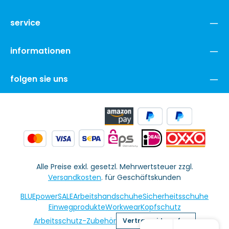
service
informationen
folgen sie uns
Alle Preise exkl. gesetzl. Mehrwertsteuer zzgl.
Versandkosten
. für Geschäftskunden
BLUEpowerSALE
Arbeitshandschuhe
Sicherheitsschuhe
Einwegprodukte
Workwear
Kopfschutz
Arbeitsschutz-Zubehör
Vertrag widerrufen