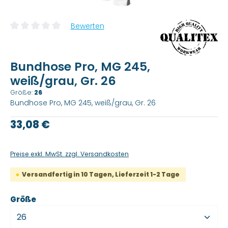
Bewerten
Durchschnittliche Bewertung von 0 von 5 Sternen
Bundhose Pro, MG 245,
weiß/grau, Gr. 26
Größe:
26
Bundhose Pro, MG 245, weiß/grau, Gr. 26
Regulärer Preis:
33,08 €
Preise exkl. MwSt. zzgl. Versandkosten
Versandfertig in 10 Tagen, Lieferzeit 1-2 Tage
auswählen
Größe