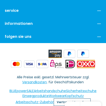
service
informationen
folgen sie uns
Alle Preise exkl. gesetzl. Mehrwertsteuer zzgl.
Versandkosten
. für Geschäftskunden
BLUEpowerSALE
Arbeitshandschuhe
Sicherheitsschuhe
Einwegprodukte
Workwear
Kopfschutz
Arbeitsschutz-Zubehör
Vertrag widerrufen