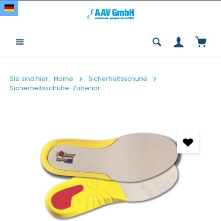
Zum Hauptinhalt springen
Waren
Sie sind hier:
Home
Sicherheitsschuhe
Sicherheitsschuhe-Zubehör
Bildergalerie überspringen