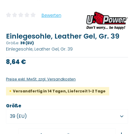
Bewerten
Durchschnittliche Bewertung von 0 von 5 Sternen
Einlegesohle, Leather Gel, Gr. 39
Größe:
39 (EU)
Einlegesohle, Leather Gel, Gr. 39
Regulärer Preis:
8,64 €
Preise exkl. MwSt. zzgl. Versandkosten
Versandfertig in 14 Tagen, Lieferzeit 1-2 Tage
auswählen
Größe
Produkt Anzahl: Gib den gewünschten Wert ein