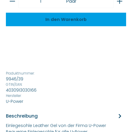
Paar
In den Warenkorb
Produktnummer:
9946/39
GTIN/EAN:
4030913030166
Hersteller:
U-Power
Beschreibung
Einlegesohle Leather Gel von der Firma U-Power
Bequeme Einlegesohle für alle U-Power