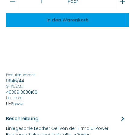
Paar
In den Warenkorb
Produktnummer:
9946/44
GTIN/EAN:
4030913030166
Hersteller:
U-Power
Beschreibung
Einlegesohle Leather Gel von der Firma U-Power
Bequeme Einlegesohle für alle U-Power