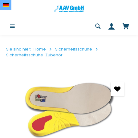
Zum Hauptinhalt springen
Waren
Sie sind hier:
Home
Sicherheitsschuhe
Sicherheitsschuhe-Zubehör
Bildergalerie überspringen