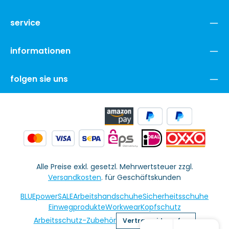
service
informationen
folgen sie uns
Alle Preise exkl. gesetzl. Mehrwertsteuer zzgl.
Versandkosten
. für Geschäftskunden
BLUEpowerSALE
Arbeitshandschuhe
Sicherheitsschuhe
Einwegprodukte
Workwear
Kopfschutz
Arbeitsschutz-Zubehör
Vertrag widerrufen