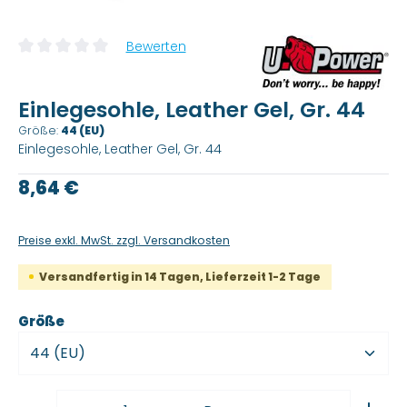
Bewerten
Durchschnittliche Bewertung von 0 von 5 Sternen
Einlegesohle, Leather Gel, Gr. 44
Größe:
44 (EU)
Einlegesohle, Leather Gel, Gr. 44
Regulärer Preis:
8,64 €
Preise exkl. MwSt. zzgl. Versandkosten
Versandfertig in 14 Tagen, Lieferzeit 1-2 Tage
auswählen
Größe
Produkt Anzahl: Gib den gewünschten Wert ein