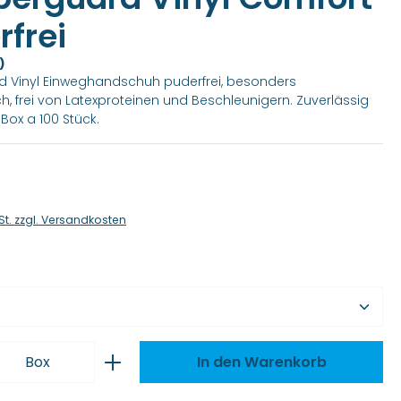
rfrei
)
 Vinyl Einweghandschuh puderfrei, besonders
ch, frei von Latexproteinen und Beschleunigern. Zuverlässig
Box a 100 Stück.
is:
St. zzgl. Versandkosten
wählen
 Anzahl: Gib den gewünschten Wert ei
Box
In den Warenkorb