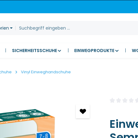
orien
SICHERHEITSSCHUHE
EINWEGPRODUKTE
W
chuhe
Vinyl Einweghandschuhe
Durchschnitt
Einw
Semp