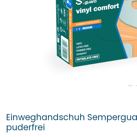
Einweghandschuh Semperguar
puderfrei