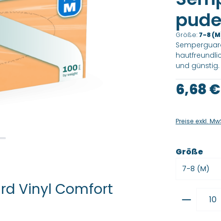
pude
Größe:
7-8 (M
Semperguard
hautfreundli
und günstig. 
Regulärer Pre
6,68 €
Preise exkl. Mw
aus
Größe
d Vinyl Comfort
Produkt