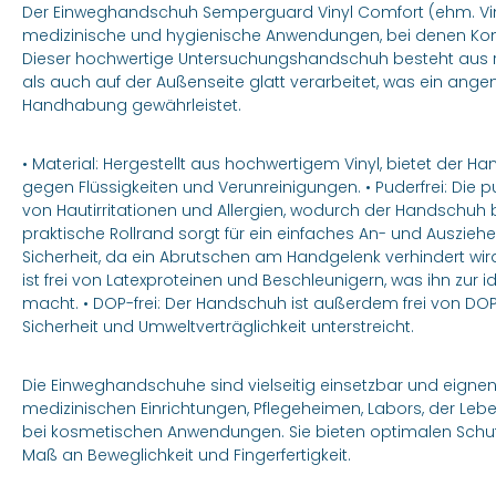
Der Einweghandschuh Semperguard Vinyl Comfort (ehm. Vinyl 
medizinische und hygienische Anwendungen, bei denen Komf
Dieser hochwertige Untersuchungshandschuh besteht aus ro
als auch auf der Außenseite glatt verarbeitet, was ein an
Handhabung gewährleistet.
• Material: Hergestellt aus hochwertigem Vinyl, bietet der 
gegen Flüssigkeiten und Verunreinigungen. • Puderfrei: Die p
von Hautirritationen und Allergien, wodurch der Handschuh be
praktische Rollrand sorgt für ein einfaches An- und Auszie
Sicherheit, da ein Abrutschen am Handgelenk verhindert wird
ist frei von Latexproteinen und Beschleunigern, was ihn zur 
macht. • DOP-frei: Der Handschuh ist außerdem frei von DOP
Sicherheit und Umweltverträglichkeit unterstreicht.
Die Einweghandschuhe sind vielseitig einsetzbar und eignen 
medizinischen Einrichtungen, Pflegeheimen, Labors, der Lebe
bei kosmetischen Anwendungen. Sie bieten optimalen Schut
Maß an Beweglichkeit und Fingerfertigkeit.