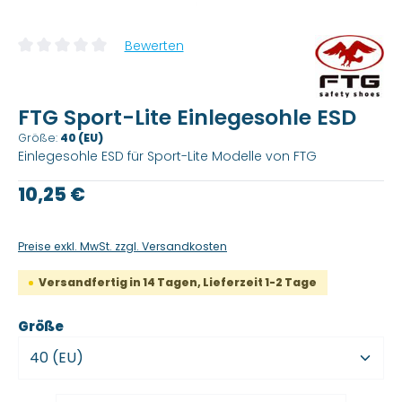
Bewerten
Durchschnittliche Bewertung von 0 von 5 Sternen
FTG Sport-Lite Einlegesohle ESD
Größe:
40 (EU)
Einlegesohle ESD für Sport-Lite Modelle von FTG
Regulärer Preis:
10,25 €
Preise exkl. MwSt. zzgl. Versandkosten
Versandfertig in 14 Tagen, Lieferzeit 1-2 Tage
auswählen
Größe