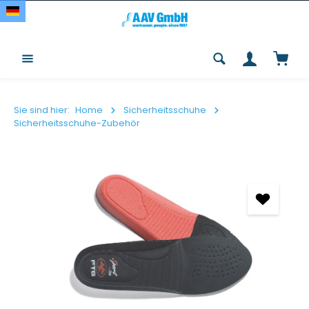
Zum Hauptinhalt springen
Waren
Sie sind hier:
Home
Sicherheitsschuhe
Sicherheitsschuhe-Zubehör
Bildergalerie überspringen