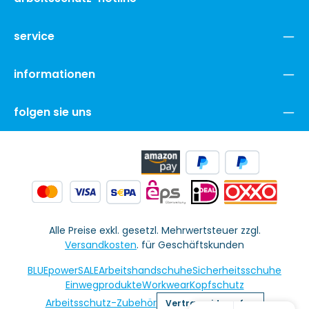
service
informationen
folgen sie uns
Alle Preise exkl. gesetzl. Mehrwertsteuer zzgl.
Versandkosten
. für Geschäftskunden
BLUEpowerSALE
Arbeitshandschuhe
Sicherheitsschuhe
Einwegprodukte
Workwear
Kopfschutz
Arbeitsschutz-Zubehör
Vertrag widerrufen