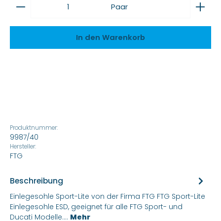
Produkt Anzahl: Gib den gewünschten Wert ein
Paar
In den Warenkorb
Produktnummer:
9987/40
Hersteller:
FTG
Beschreibung
Einlegesohle Sport-Lite von der Firma FTG FTG Sport-Lite
Einlegesohle ESD, geeignet für alle FTG Sport- und
Ducati Modelle.…
Mehr