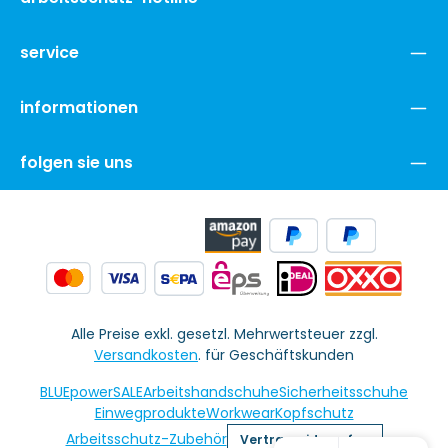
service
informationen
folgen sie uns
Alle Preise exkl. gesetzl. Mehrwertsteuer zzgl.
Versandkosten
. für Geschäftskunden
BLUEpowerSALE
Arbeitshandschuhe
Sicherheitsschuhe
Einwegprodukte
Workwear
Kopfschutz
Arbeitsschutz-Zubehör
Vertrag widerrufen