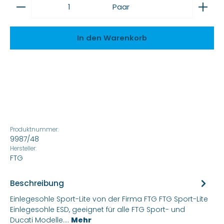
Produkt Anzahl: Gib den gewünschten Wert ein
Paar
In den Warenkorb
Produktnummer:
9987/48
Hersteller:
FTG
Beschreibung
Einlegesohle Sport-Lite von der Firma FTG FTG Sport-Lite
Einlegesohle ESD, geeignet für alle FTG Sport- und
Ducati Modelle.…
Mehr