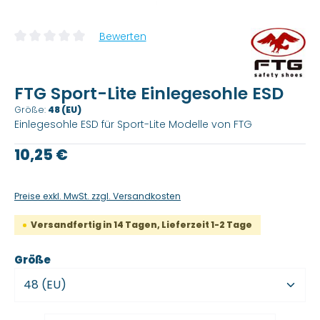
Bewerten
Durchschnittliche Bewertung von 0 von 5 Sternen
FTG Sport-Lite Einlegesohle ESD
Größe:
48 (EU)
Einlegesohle ESD für Sport-Lite Modelle von FTG
Regulärer Preis:
10,25 €
Preise exkl. MwSt. zzgl. Versandkosten
Versandfertig in 14 Tagen, Lieferzeit 1-2 Tage
auswählen
Größe