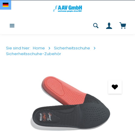
Zum Hauptinhalt springen
Waren
Sie sind hier:
Home
Sicherheitsschuhe
Sicherheitsschuhe-Zubehör
Bildergalerie überspringen