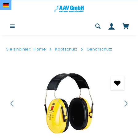
Zum Hauptinhalt springen
Waren
Sie sind hier:
Home
Kopfschutz
Gehörschutz
Bildergalerie überspringen