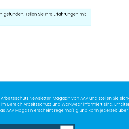
 gefunden. Teilen Sie Ihre Erfahrungen mit
s Arbeitsschutz Newsletter-Magazin von AAV und stellen Sie sich
im Bereich Arbeitsschutz und Workwear informiert sind. Erhalte
as AAV Magazin erscheint regelmäßig und kann jederzeit über ein