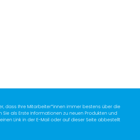
er, dass Ihre Mitarbeiter*innen immer bestens über die
n Sie als Erste Informationen zu neuen Produkten und
en Link in der E-Mail oder auf dieser Seite abbestellt