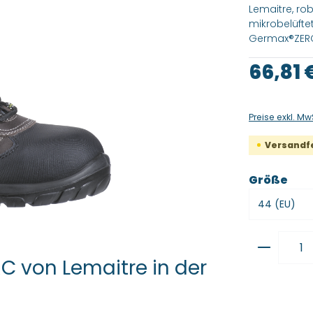
Lemaitre, ro
mikrobelüftet
Germax®ZER
Regulärer Pre
66,81 
Preise exkl. Mw
Versandfer
aus
Größe
Produkt
C von Lemaitre in der