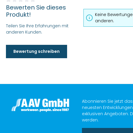
Bewerten Sie dieses
Durchschnittliche Bewertung von 0 von 5 Sternen
Produkt!
Keine Bewertungen
anderen.
Teilen Sie Ihre Erfahrungen mit
anderen Kunden.
Bewertung schreiben
Abonnieren Sie jetzt da
neuesten Entwicklungen 
exklusiven Angeboten. D
werden.
E-Mail-Adresse*