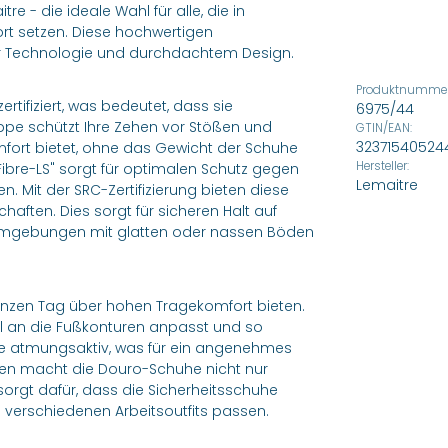
 - die ideale Wahl für alle, die in
t setzen. Diese hochwertigen
r Technologie und durchdachtem Design.
Produktnummer
tifiziert, was bedeutet, dass sie
6975/44
ppe schützt Ihre Zehen vor Stößen und
GTIN/EAN:
32371540524
mfort bietet, ohne das Gewicht der Schuhe
Hersteller:
"Fibre-LS" sorgt für optimalen Schutz gegen
Lemaitre
. Mit der SRC-Zertifizierung bieten diese
ten. Dies sorgt für sicheren Halt auf
sumgebungen mit glatten oder nassen Böden
ganzen Tag über hohen Tragekomfort bieten.
al an die Fußkonturen anpasst und so
 atmungsaktiv, was für ein angenehmes
ien macht die Douro-Schuhe nicht nur
orgt dafür, dass die Sicherheitsschuhe
 verschiedenen Arbeitsoutfits passen.