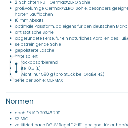
2-Schichten PU - Germax®ZERO Sohle
großvolumige Germax®ZERO-Sohle, besonders geeignet 
harten Laufflächen
10 mm Absatz
optimale Passform, da eigens für den deutschen Markt e
antistatische Sohle
abgerundete Ferse, für ein natürliches Abrollen des Fuß
selbstreinigende Sohle
gepolsterte Lasche
kälteisoliert
schockabsorbierend
Weite 10.5 (L)
Gewicht: nur 580 g (pro Stück bei Größe 42)
Serie der Sohle: GERMAX
Normen
nach EN ISO 20345:2011
S3 SRC
zertifiziert nach DGUV Regel 112-191: geeignet für ortho