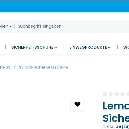
orien
SICHERHEITSSCHUHE
EINWEGPRODUKTE
W
uhe S3
S3 halb Sicherheitsschuhe
Durchschnitt
Lema
Sich
Größe:
44 (EU