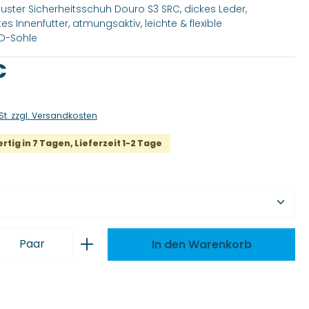
buster Sicherheitsschuh Douro S3 SRC, dickes Leder,
es Innenfutter, atmungsaktiv, leichte & flexible
O-Sohle
is:
€
St. zzgl. Versandkosten
tig in 7 Tagen, Lieferzeit 1-2 Tage
wählen
 Anzahl: Gib den gewünschten Wert ei
Paar
In den Warenkorb