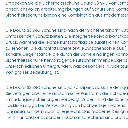
Entdecken Sie die Sicherheitsschuhe Douro S3 SRC von Lemaitre
anspruchsvollen Arbeitsumgebungen auf Schutz und Komfor
Sicherheitsschuhe bieten eine Kombination aus modernste
Die Douro S3 SRC Schuhe sind nach der Sicherheitsnorm S3 zer
umfassenden Schutz bieten. Die integrierte Polycarbonatka
Druck, während die leichte Kunststoffkappe zusätzlichen Ko
zu erhöhen. Die durchtrittsichere textile Zwischensohle aus 
scharfe Gegenstände, die durch die Sohle eindringen könnten
Sicherheitsschuhe hervorragende rutschhemmende Eigenschaf
unterschiedlichen Untergründen, was besonders in Arbeit
von großer Bedeutung ist.
Die Douro S3 SRC Schuhe sind so konzipiert, dass sie den 
Sie verfügen über eine anatomische Passform, die sich ide
Ermüdungserscheinungen vorbeugt. Zudem sind die Schuhe
Fußklima sorgt. Die Verwendung von hochwertigen Material
langlebig, sondern auch pflegeleicht. Das moderne Design s
nicht nur funktional, sondern auch ansprechend sind und zu