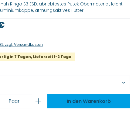
chuh Ringo S3 ESD, abriebfestes Putek Obermaterial, leicht
luminiumkappe, atmungsaktives Futter
is:
 €
St. zzgl. Versandkosten
tig in 7 Tagen, Lieferzeit 1-2 Tage
wählen
 Anzahl: Gib den gewünschten Wert ei
Paar
In den Warenkorb