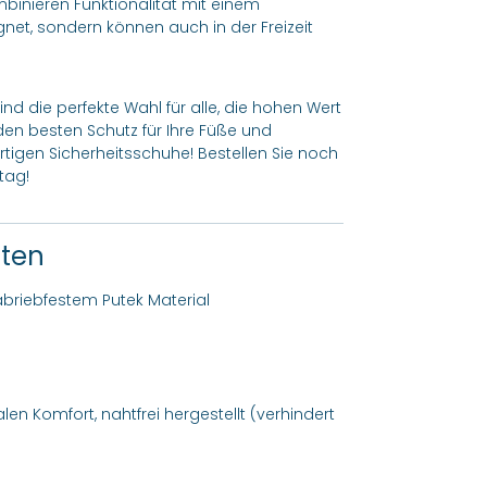
binieren Funktionalität mit einem
gnet, sondern können auch in der Freizeit
nd die perfekte Wahl für alle, die hohen Wert
 den besten Schutz für Ihre Füße und
tigen Sicherheitsschuhe! Bestellen Sie noch
tag!
ften
briebfestem Putek Material
en Komfort, nahtfrei hergestellt (verhindert