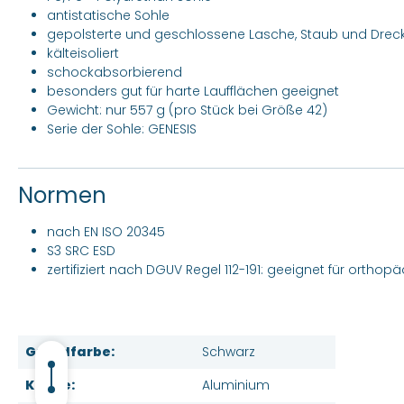
antistatische Sohle
gepolsterte und geschlossene Lasche, Staub und Drec
kälteisoliert
schockabsorbierend
besonders gut für harte Laufflächen geeignet
Gewicht: nur 557 g (pro Stück bei Größe 42)
Serie der Sohle: GENESIS
Normen
nach EN ISO 20345
S3 SRC ESD
zertifiziert nach DGUV Regel 112-191: geeignet für ortho
Grundfarbe:
Schwarz
Kappe:
Aluminium