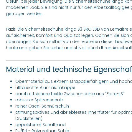
Gefühl bei jeder Bewegung. Die Sicherheitsschuhe Ringo kom
modernen Look. Sie sind nicht nur für den Arbeitsalltag geei
getragen werden.
Fazit: Die Sicherheitsschuhe Ringo S3 SRC ESD von Lemaitre si
auf Sicherheit, Komfort und Qualität legen. Gönnen Sie sich
überzeugen Sie sich selbst von den Vorteilen dieser hochwer
heute und gehen Sie sicher und stilvoll durch Ihren Arbeitsall
Material und technische Eigenscha
Obermaterial aus extrem strapazierfähigem und hocha
ultraleichte Aluminiumkappe
durchtrittsichere textile Zwischensohle aus "Fibre-LS"
robuster Spitzenschutz
reiner Ösen-Schnürschuh
atmungsaktives und abriebfestes Innenfutter für optimal
Druckstellen)
gepolsterter Schaftrand
PU/PU - Polyurethan Sohle