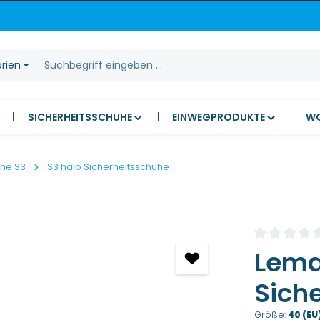
orien
SICHERHEITSSCHUHE
EINWEGPRODUKTE
W
uhe S3
S3 halb Sicherheitsschuhe
Durchschnitt
Lema
Sich
Größe:
40 (EU