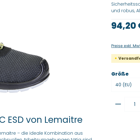
Sicherheitss
und robus, A
Regulärer Pre
94,20
Preise exkl. Mw
Versandfer
aus
Größe
Produkt
C ESD von Lemaitre
emaitre – die ideale Kombination aus
ruchsvollen Arbeitsumgebungen tätig sind.