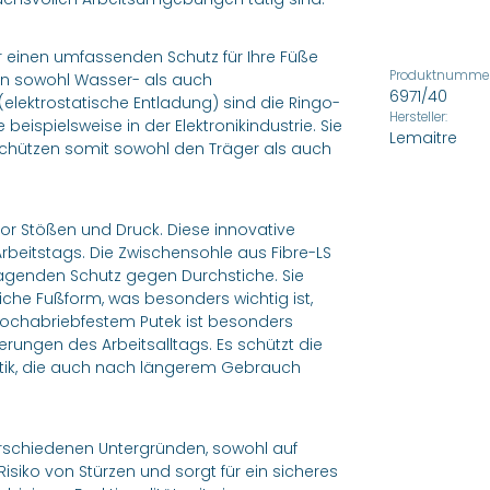
 einen umfassenden Schutz für Ihre Füße
Produktnummer
enen sowohl Wasser- als auch
6971/40
g (elektrostatische Entladung) sind die Ringo-
Hersteller:
eispielsweise in der Elektronikindustrie. Sie
Lemaitre
 schützen somit sowohl den Träger als auch
vor Stößen und Druck. Diese innovative
rbeitstags. Die Zwischensohle aus Fibre-LS
ragenden Schutz gegen Durchstiche. Sie
iche Fußform, was besonders wichtig ist,
hochabriebfestem Putek ist besonders
ungen des Arbeitsalltags. Es schützt die
tik, die auch nach längerem Gebrauch
verschiedenen Untergründen, sowohl auf
isiko von Stürzen und sorgt für ein sicheres