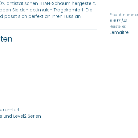
0% antistatischen TITAN-Schaum hergestellt.
 haben Sie den optimalen Tragekomfort. Die
Produktnummer
passt sich perfekt an Ihren Fuss an.
99071/41
Hersteller:
Lemaitre
ften
agekomfort
is und Level2 Serien