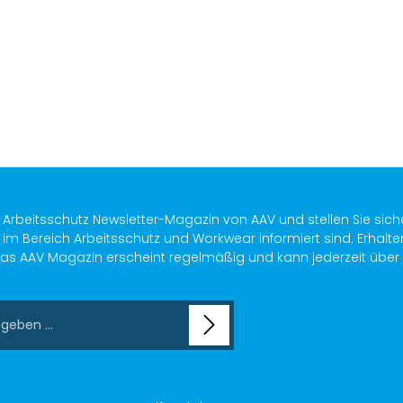
s Arbeitsschutz Newsletter-Magazin von AAV und stellen Sie sich
im Bereich Arbeitsschutz und Workwear informiert sind. Erhalte
as AAV Magazin erscheint regelmäßig und kann jederzeit über ein