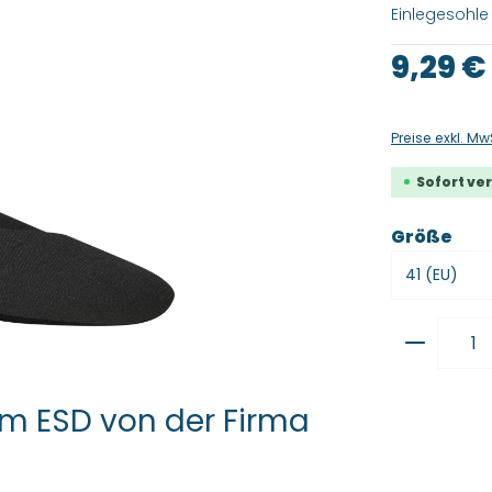
Einlegesohl
Regulärer Pre
9,29 €
Preise exkl. Mw
Sofort ver
aus
Größe
Produkt
m ESD von der Firma