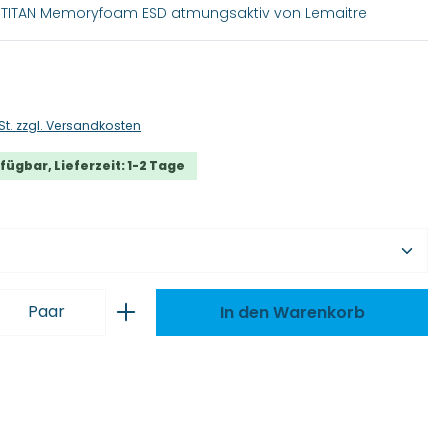
e TITAN Memoryfoam ESD atmungsaktiv von Lemaitre
is:
St. zzgl. Versandkosten
fügbar, Lieferzeit: 1-2 Tage
wählen
 Anzahl: Gib den gewünschten Wert ei
Paar
In den Warenkorb