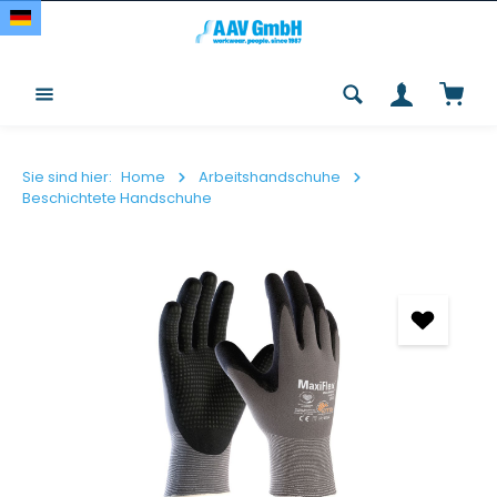
Zum Hauptinhalt springen
Waren
Sie sind hier:
Home
Arbeitshandschuhe
Beschichtete Handschuhe
Bildergalerie überspringen