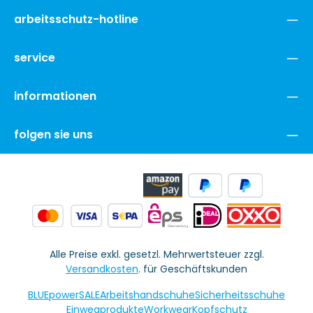
arbeitsschutz-hotline
service
informationen
folgen sie uns
Alle Preise exkl. gesetzl. Mehrwertsteuer zzgl.
Versandkosten
. für Geschäftskunden
BLUEpowerSALE
Arbeitshandschuhe
Sicherheitsschuhe
Einwegprodukte
Workwear
Kopfschutz