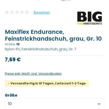
Bewerten
Durchschnittliche Bewertung von 0 von 5 Sternen
Maxiflex Endurance,
Feinstrickhandschuh, grau, Gr. 10
Größe:
10
Nylon-PU, Feinstrickhandschuh, grau, Gr. 7
Regulärer Preis:
7,69 €
Preise exkl. MwSt. zzgl. Versandkosten
Versandfertig in 10 Tagen, Lieferzeit 1-2 Tage
auswählen
Größe