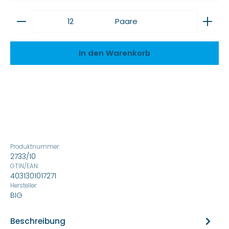
Produkt Anzahl: Gib den gewünschten Wert ein
Paare
In den Warenkorb
Produktnummer:
2733/10
GTIN/EAN:
4031301017271
Hersteller:
BIG
Beschreibung