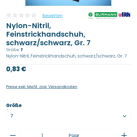
Bewerten
Durchschnittliche Bewertung von 0 von 5 Sternen
Nylon-Nitril,
Feinstrickhandschuh,
schwarz/schwarz, Gr. 7
Größe:
7
Nylon-Nitril, Feinstrickhandschuh, schwarz/schwarz, Gr. 7
Regulärer Preis:
0,83 €
Preise exkl. MwSt. zzgl. Versandkosten
auswählen
Größe
Produkt Anzahl: Gib den gewünschten Wert ein
Paar