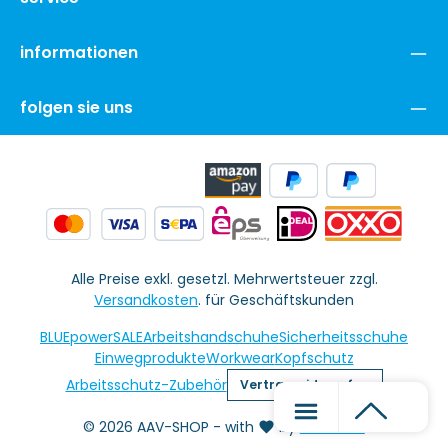
informationen
folgen sie uns
Alle Preise exkl. gesetzl. Mehrwertsteuer zzgl.
Versandkosten
. für Geschäftskunden
BLUEpowerSALE
Arbeitshandschuhe
Sicherheitsschuhe
Einwegprodukte
Workwear
Kopfschutz
Arbeitsschutz-Zubehör
Vertrag widerrufen
© 2026 AAV-SHOP - with
by
MiU24 KG