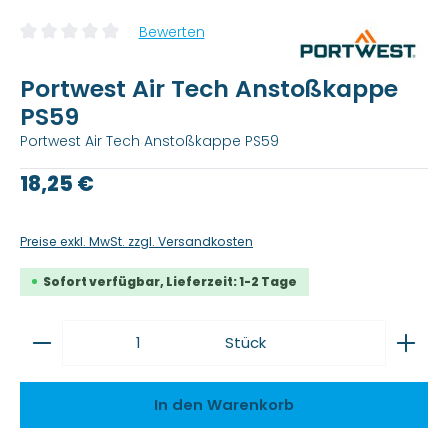
Bewerten
Durchschnittliche Bewertung von 0 von 5 Sternen
Portwest Air Tech Anstoßkappe
PS59
Portwest Air Tech Anstoßkappe PS59
Regulärer Preis:
18,25 €
Preise exkl. MwSt. zzgl. Versandkosten
Sofort verfügbar, Lieferzeit: 1-2 Tage
Produkt Anzahl: Gib den gewünschten Wert ein
Stück
In den Warenkorb