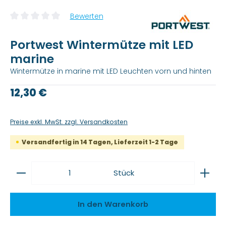
Bewerten
Durchschnittliche Bewertung von 0 von 5 Sternen
Portwest Wintermütze mit LED
marine
Wintermütze in marine mit LED Leuchten vorn und hinten
Regulärer Preis:
12,30 €
Preise exkl. MwSt. zzgl. Versandkosten
Versandfertig in 14 Tagen, Lieferzeit 1-2 Tage
Produkt Anzahl: Gib den gewünschten Wert ein
Stück
In den Warenkorb