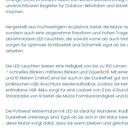
unverzichtbaren Begleiter für Outdoor-Aktivitäten und Arbeit
machen.
Hergestellt aus hochwertigem Acrylstrick, bietet die Mütze 
sondern auch eine angenehme Passform und hohen Trageko
abnehmbaren LED-Leuchten, die sowohl vorne als auch hin
sorgen für optimale Sichtbarkeit und Sicherheit, egal ob 
arbeiten.
Die LED-Leuchten bieten eine Helligkeit von bis zu 150 Lum
– schnelles Blinken, mittleres Blinken und Dauerlicht. Mit ein
und 10 Metern (mittel) sind Sie auch in der Dunkelheit gut si
praktischen USB-Anschluss wiederaufladbar, sodass Sie kei
enthaltene USB-Akku sorgt für eine Laufzeit von 2 bis 4 Stu
Strickstärke von 9 bietet die Mütze Formbeständigkeit und 
Die Portwest Wintermütze mit LED ist ideal für Wanderer, Ra
Dunkelheit unterwegs sind. Egal, ob Sie sich in der Natur b
diese Mütze sorgt dafür, dass Sie warm bleiben und gleichzei