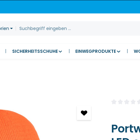
orien
SICHERHEITSSCHUHE
EINWEGPRODUKTE
W
Durchschnitt
Port