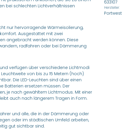
633107
en bei schlechten Lichtverhältnissen
Hersteller:
Portwest
nicht nur hervorragende Wärmeisolierung,
mfort. Ausgestattet mit zwei
ten angebracht werden können. Diese
Sie wandern, radfahren oder bei Dämmerung
en und verfügen über verschiedene Lichtmodi
er Leuchtweite von bis zu 15 Metern (hoch)
chtbar. Die LED-Leuchten sind über einen
ne Batterien ersetzen müssen. Der
nden, je nach gewähltem Lichtmodus. Mit einer
bleibt auch nach längerem Tragen in Form.
dfahrer und alle, die in der Dämmerung oder
ewegen oder im städtischen Umfeld arbeiten,
tig gut sichtbar sind.