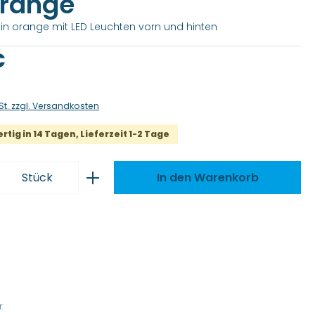
orange
in orange mit LED Leuchten vorn und hinten
is:
€
St. zzgl. Versandkosten
tig in 14 Tagen, Lieferzeit 1-2 Tage
 Anzahl: Gib den gewünschten Wert ei
Stück
In den Warenkorb
: