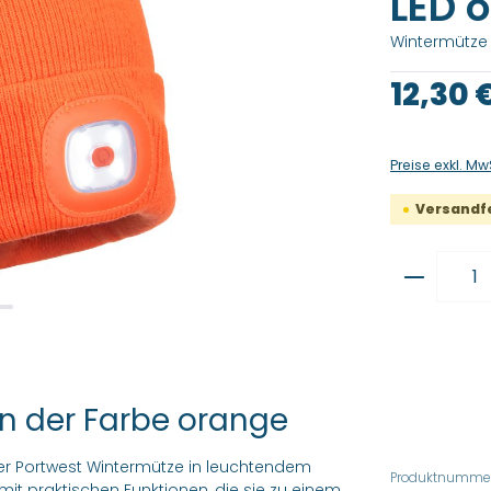
LED 
Wintermütze 
Regulärer Pre
12,30 
Preise exkl. Mw
Versandfer
Produkt
in der Farbe orange
 der Portwest Wintermütze in leuchtendem
Produktnummer
mit praktischen Funktionen, die sie zu einem