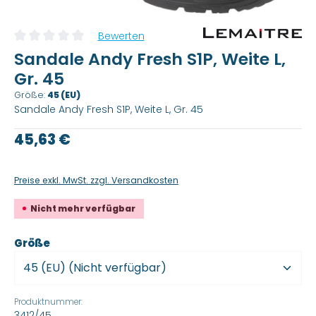
Bewerten
Durchschnittliche Bewertung von 0 von 5 Sternen
Sandale Andy Fresh S1P, Weite L,
Gr. 45
Größe:
45 (EU)
Sandale Andy Fresh S1P, Weite L, Gr. 45
Regulärer Preis:
45,63 €
Preise exkl. MwSt. zzgl. Versandkosten
Nicht mehr verfügbar
auswählen
Größe
Produktnummer:
3412/45