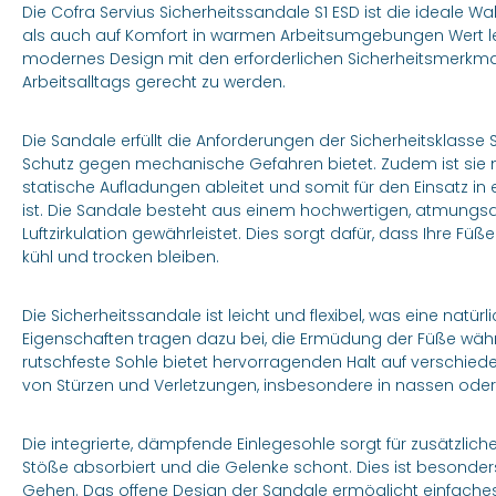
Die Cofra Servius Sicherheitssandale S1 ESD ist die ideale Wah
als auch auf Komfort in warmen Arbeitsumgebungen Wert le
modernes Design mit den erforderlichen Sicherheitsmerkm
Arbeitsalltags gerecht zu werden.
Die Sandale erfüllt die Anforderungen der Sicherheitsklasse
Schutz gegen mechanische Gefahren bietet. Zudem ist sie m
statische Aufladungen ableitet und somit für den Einsatz in
ist. Die Sandale besteht aus einem hochwertigen, atmungsa
Luftzirkulation gewährleistet. Dies sorgt dafür, dass Ihre 
kühl und trocken bleiben.
Die Sicherheitssandale ist leicht und flexibel, was eine natü
Eigenschaften tragen dazu bei, die Ermüdung der Füße währ
rutschfeste Sohle bietet hervorragenden Halt auf verschied
von Stürzen und Verletzungen, insbesondere in nassen ode
Die integrierte, dämpfende Einlegesohle sorgt für zusätzlic
Stöße absorbiert und die Gelenke schont. Dies ist besonder
Gehen. Das offene Design der Sandale ermöglicht einfaches 