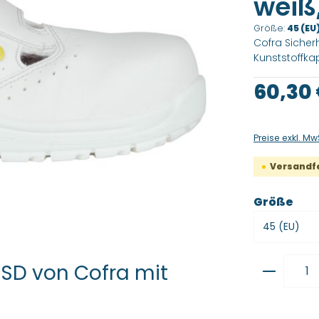
weiß,
Größe:
45 (EU
Cofra Sicher
Kunststoffka
Regulärer Pre
60,30
Preise exkl. Mw
Versandfer
aus
Größe
Produkt
ESD von Cofra mit