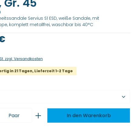
 Gr. 45
)
heitssandale Servius S1 ESD, weiße Sandale, mit
ppe, komplett metallfrei, waschbar bis 40°C
is:
 €
St. zzgl. Versandkosten
tig in 21 Tagen, Lieferzeit 1-2 Tage
wählen
 Anzahl: Gib den gewünschten Wert ei
Paar
In den Warenkorb