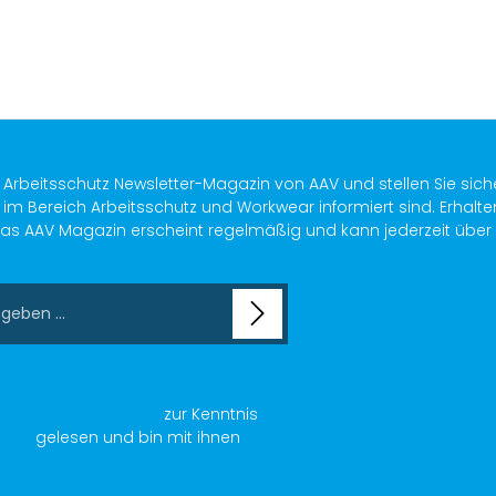
s Arbeitsschutz Newsletter-Magazin von AAV und stellen Sie sich
im Bereich Arbeitsschutz und Workwear informiert sind. Erhalte
as AAV Magazin erscheint regelmäßig und kann jederzeit über ein
chutzbestimmungen
zur Kenntnis
AGB
gelesen und bin mit ihnen