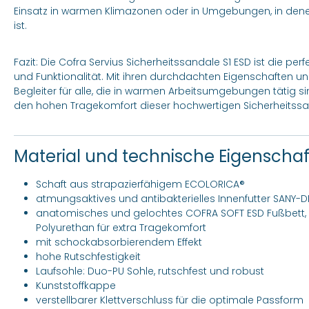
Einsatz in warmen Klimazonen oder in Umgebungen, in denen
ist.
Fazit: Die Cofra Servius Sicherheitssandale S1 ESD ist die pe
und Funktionalität. Mit ihren durchdachten Eigenschaften u
Begleiter für alle, die in warmen Arbeitsumgebungen tätig s
den hohen Tragekomfort dieser hochwertigen Sicherheitssa
Material und technische Eigenscha
Schaft aus strapazierfähigem ECOLORICA®
atmungsaktives und antibakterielles Innenfutter SANY-D
anatomisches und gelochtes COFRA SOFT ESD Fußbet
Polyurethan für extra Tragekomfort
mit schockabsorbierendem Effekt
hohe Rutschfestigkeit
Laufsohle: Duo-PU Sohle, rutschfest und robust
Kunststoffkappe
verstellbarer Klettverschluss für die optimale Passform