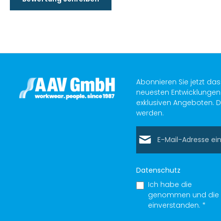
Abonnieren Sie jetzt da
neuesten Entwicklungen 
exklusiven Angeboten. D
werden.
E-Mail-Adresse*
Datenschutz
Ich habe die
Datens
genommen und die
einverstanden.
*