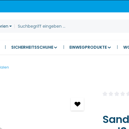
orien
SICHERHEITSSCHUHE
EINWEGPRODUKTE
W
dalen
Durchschnitt
Sanda