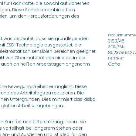
l für Fachkräfte, die sowohl auf Sicherheit
gen. Diese Sandale kombiniert ein
alen, um den Herausforderungen des
Produktnummer
 S1, was bedeutet, dass sie grundlegenden
3190/45
it ESD-Technologie ausgestattet, die
GTIN/EAN:
 elektrostatisch sensiblen Bereichen geeignet
80237961427
ktiven Obermaterial, das eine optimale
Hersteller:
Füße auch an heißen Arbeitstagen angenehm
Cofra
rliche Bewegungsfreiheit ermöglicht. Diese
end des Arbeitstags zu reduzieren. Die
enen Untergründen. Dies minimiert das Risiko
r glatten Arbeitsumgebungen.
hen Komfort und Unterstützung, indem sie
s vorteilhaft bei längerem Stehen oder
An- und Ausziehen und ist ideal für den