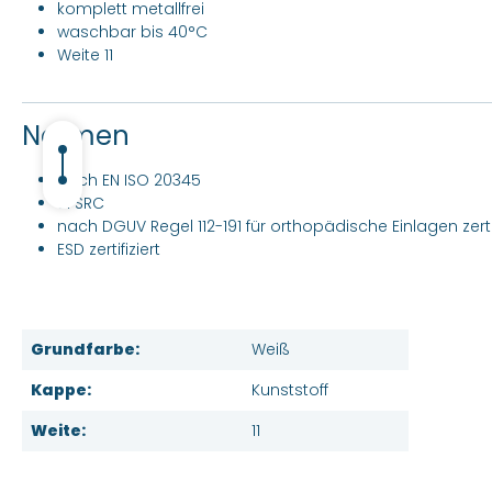
komplett metallfrei
waschbar bis 40°C
Weite 11
Normen
nach EN ISO 20345
S1 SRC
nach DGUV Regel 112-191 für orthopädische Einlagen zertif
ESD zertifiziert
Grundfarbe:
Weiß
Kappe:
Kunststoff
Weite:
11