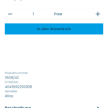
Produkt Anzahl: Gib den gewünschten Wert ein
Paar
In den Warenkorb
Produktnummer:
3508/42
GTIN/EAN:
4043692292908
Hersteller:
Atlas
Beschreibung