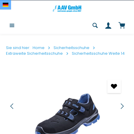
Zum Hauptinhalt springen
Waren
Sie sind hier:
Home
Sicherheitsschuhe
Extraweite Sicherheitsschuhe
Sicherheitsschuhe Weite 14
Bildergalerie überspringen