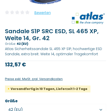
Bewerten
Durchschnittliche Bewertung von 0 von 5 Sternen
Sandale S1P SRC ESD, SL 465 XP,
Weite 14, Gr. 42
Größe:
42 (EU)
Atlas Sicherheitssandale SL 465 XP S1P, hochwertige ESD
Sandale, extra breit: Weite 14, optimaler Tragekomfort
Regulärer Preis:
132,57 €
Preise exkl. MwSt. zzgl. Versandkosten
Versandfertig in 10 Tagen, Lieferzeit 1-2 Tage
auswählen
Größe