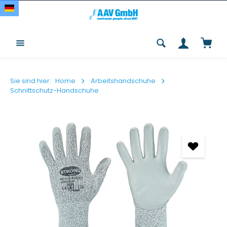
Zum Hauptinhalt springen
Waren
Sie sind hier:
Home
Arbeitshandschuhe
Schnittschutz-Handschuhe
Bildergalerie überspringen