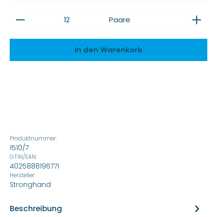
Produkt Anzahl: Gib den gewünschten Wert ein
Paare
In den Warenkorb
Produktnummer:
1510/7
GTIN/EAN:
4025888196771
Hersteller:
Stronghand
Beschreibung