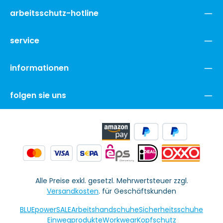
arbeitsschutz-hotline
service
informationen
folgen sie uns
Alle Preise exkl. gesetzl. Mehrwertsteuer zzgl.
Versandkosten
. für Geschäftskunden
BLUEpowerSALE
Arbeitshandschuhe
Sicherheitsschuhe
Einwegprodukte
Workwear
Kopfschutz