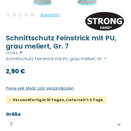
Bewerten
Durchschnittliche Bewertung von 0 von 5 Sternen
Schnittschutz Feinstrick mit PU,
grau meliert, Gr. 7
Größe:
7
Schnittschutz Feinstrick mit PU, grau meliert, Gr. 7
Regulärer Preis:
2,90 €
Preise exkl. MwSt. zzgl. Versandkosten
Versandfertig in 10 Tagen, Lieferzeit 1-2 Tage
auswählen
Größe