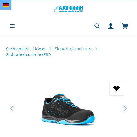
Zum Hauptinhalt springen
Waren
Sie sind hier:
Home
Sicherheitsschuhe
Sicherheitsschuhe ESD
Bildergalerie überspringen