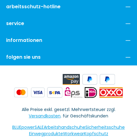
arbeitsschutz-hotline
service
informationen
folgen sie uns
Alle Preise exkl. gesetzl. Mehrwertsteuer zzgl.
Versandkosten
. für Geschäftskunden
BLUEpowerSALE
Arbeitshandschuhe
Sicherheitsschuhe
Einwegprodukte
Workwear
Kopfschutz