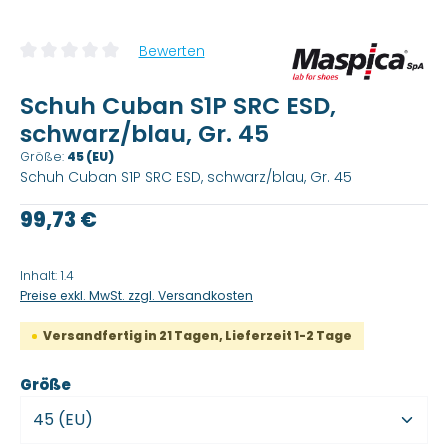
Bewerten
Durchschnittliche Bewertung von 0 von 5 Sternen
Schuh Cuban S1P SRC ESD,
schwarz/blau, Gr. 45
Größe:
45 (EU)
Schuh Cuban S1P SRC ESD, schwarz/blau, Gr. 45
Regulärer Preis:
99,73 €
Inhalt:
1.4
Preise exkl. MwSt. zzgl. Versandkosten
Versandfertig in 21 Tagen, Lieferzeit 1-2 Tage
auswählen
Größe