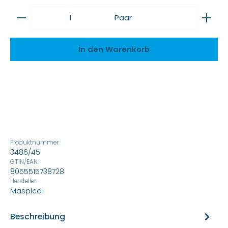
Produkt Anzahl: Gib den gewünschten Wert ein
Paar
In den Warenkorb
Produktnummer:
3486/45
GTIN/EAN:
8055515738728
Hersteller:
Maspica
Beschreibung