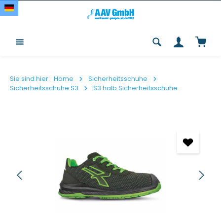
Zum Hauptinhalt springen
Waren
Sie sind hier:
Home
Sicherheitsschuhe
Sicherheitsschuhe S3
S3 halb Sicherheitsschuhe
Bildergalerie überspringen