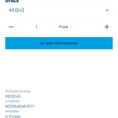
auswählen
Größe
Produkt Anzahl: Gib den gewünschten Wert ein
Paar
In den Warenkorb
Produktnummer:
6826/43
GTIN/EAN:
8033546467077
Hersteller:
U-Power