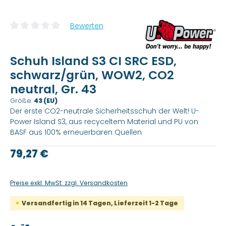
Bewerten
Durchschnittliche Bewertung von 0 von 5 Sternen
Schuh Island S3 CI SRC ESD,
schwarz/grün, WOW2, CO2
neutral, Gr. 43
Größe:
43 (EU)
Der erste CO2-neutrale Sicherheitsschuh der Welt! U-
Power Island S3, aus recyceltem Material und PU von
BASF aus 100% erneuerbaren Quellen
Regulärer Preis:
79,27 €
Preise exkl. MwSt. zzgl. Versandkosten
Versandfertig in 14 Tagen, Lieferzeit 1-2 Tage