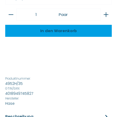
Produkt Anzahl: Gib den gewünschten Wert ein
Paar
In den Warenkorb
Produktnummer:
4952H/35
GTIN/EAN:
4018949745827
Hersteller:
Hase
Beschreibung