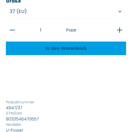
auswählen
Größe
Produkt Anzahl: Gib den gewünschten Wert ein
Paar
In den Warenkorb
Produktnummer:
4947/37
GTIN/EAN:
8033546470657
Hersteller:
U-Power