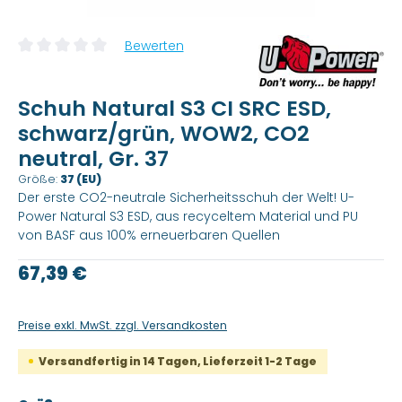
Bewerten
Durchschnittliche Bewertung von 0 von 5 Sternen
Schuh Natural S3 CI SRC ESD,
schwarz/grün, WOW2, CO2
neutral, Gr. 37
Größe:
37 (EU)
Der erste CO2-neutrale Sicherheitsschuh der Welt! U-
Power Natural S3 ESD, aus recyceltem Material und PU
von BASF aus 100% erneuerbaren Quellen
Regulärer Preis:
67,39 €
Preise exkl. MwSt. zzgl. Versandkosten
Versandfertig in 14 Tagen, Lieferzeit 1-2 Tage