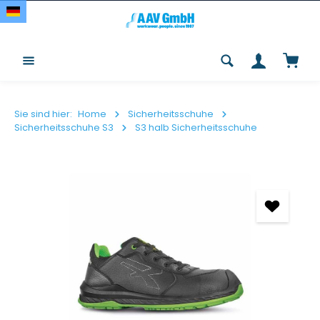
Zum Hauptinhalt springen
Waren
Sie sind hier:
Home
Sicherheitsschuhe
Sicherheitsschuhe S3
S3 halb Sicherheitsschuhe
Bildergalerie überspringen