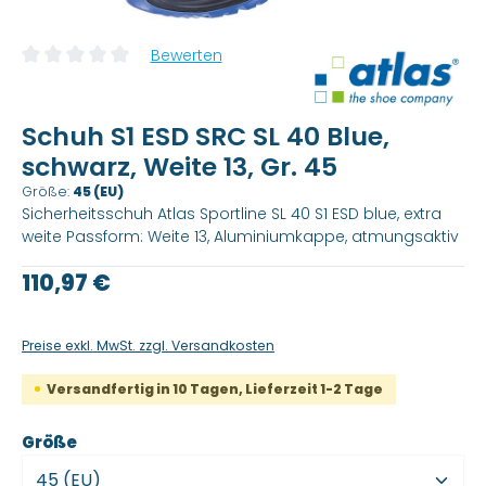
Bewerten
Durchschnittliche Bewertung von 0 von 5 Sternen
Schuh S1 ESD SRC SL 40 Blue,
schwarz, Weite 13, Gr. 45
Größe:
45 (EU)
Sicherheitsschuh Atlas Sportline SL 40 S1 ESD blue, extra
weite Passform: Weite 13, Aluminiumkappe, atmungsaktiv
Regulärer Preis:
110,97 €
Preise exkl. MwSt. zzgl. Versandkosten
Versandfertig in 10 Tagen, Lieferzeit 1-2 Tage
auswählen
Größe