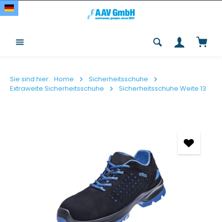
Zum Hauptinhalt springen
Waren
Sie sind hier:
Home
Sicherheitsschuhe
Extraweite Sicherheitsschuhe
Sicherheitsschuhe Weite 13
Bildergalerie überspringen