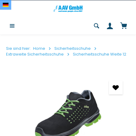
Zum Hauptinhalt springen
Waren
Sie sind hier:
Home
Sicherheitsschuhe
Extraweite Sicherheitsschuhe
Sicherheitsschuhe Weite 12
Bildergalerie überspringen