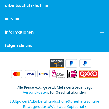
arbeitsschutz-hotline
service
informationen
folgen sie uns
Alle Preise exkl. gesetzl. Mehrwertsteuer zzgl.
Versandkosten
. für Geschäftskunden
BLUEpowerSALE
Arbeitshandschuhe
Sicherheitsschuhe
Einwegprodukte
Workwear
Kopfschutz