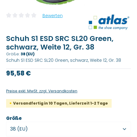
Bewerten
Durchschnittliche Bewertung von 0 von 5 Sternen
Schuh S1 ESD SRC SL20 Green,
schwarz, Weite 12, Gr. 38
Größe:
38 (EU)
Schuh S1 ESD SRC SL20 Green, schwarz, Weite 12, Gr. 38
Regulärer Preis:
95,58 €
Preise exkl. MwSt. zzgl. Versandkosten
Versandfertig in 10 Tagen, Lieferzeit 1-2 Tage
auswählen
Größe