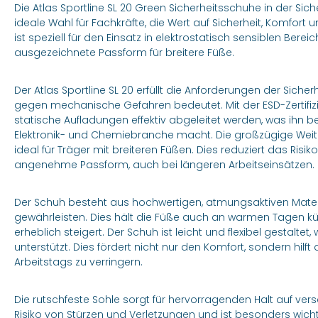
Die Atlas Sportline SL 20 Green Sicherheitsschuhe in der Sich
ideale Wahl für Fachkräfte, die Wert auf Sicherheit, Komfor
ist speziell für den Einsatz in elektrostatisch sensiblen Berei
ausgezeichnete Passform für breitere Füße.
Der Atlas Sportline SL 20 erfüllt die Anforderungen der Sich
gegen mechanische Gefahren bedeutet. Mit der ESD-Zertifizi
statische Aufladungen effektiv abgeleitet werden, was ihn b
Elektronik- und Chemiebranche macht. Die großzügige Weite 
ideal für Träger mit breiteren Füßen. Dies reduziert das Risi
angenehme Passform, auch bei längeren Arbeitseinsätzen.
Der Schuh besteht aus hochwertigen, atmungsaktiven Material
gewährleisten. Dies hält die Füße auch an warmen Tagen k
erheblich steigert. Der Schuh ist leicht und flexibel gestalte
unterstützt. Dies fördert nicht nur den Komfort, sondern hi
Arbeitstags zu verringern.
Die rutschfeste Sohle sorgt für hervorragenden Halt auf ve
Risiko von Stürzen und Verletzungen und ist besonders wi