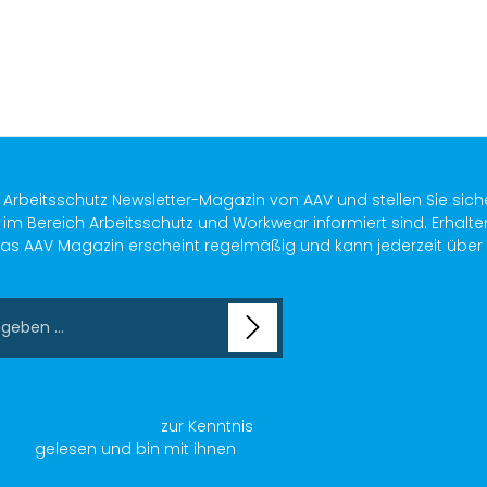
s Arbeitsschutz Newsletter-Magazin von AAV und stellen Sie sich
im Bereich Arbeitsschutz und Workwear informiert sind. Erhalte
as AAV Magazin erscheint regelmäßig und kann jederzeit über ein
chutzbestimmungen
zur Kenntnis
AGB
gelesen und bin mit ihnen