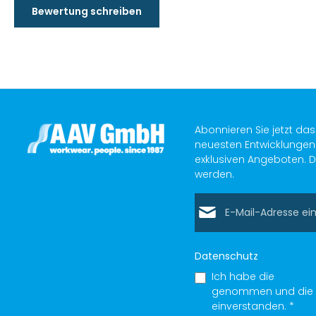
Bewertung schreiben
Abonnieren Sie jetzt da
neuesten Entwicklungen 
exklusiven Angeboten. D
werden.
E-Mail-Adresse*
Datenschutz
Ich habe die
Datens
genommen und die
einverstanden.
*