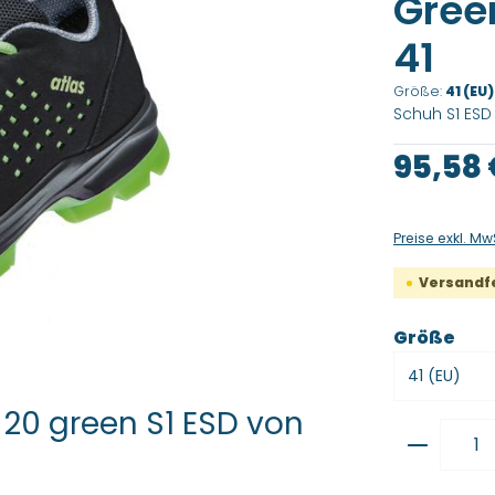
Green
41
Größe:
41 (EU)
Schuh S1 ESD 
Regulärer Pre
95,58
Preise exkl. Mw
Versandfer
aus
Größe
 20 green S1 ESD von
Produkt