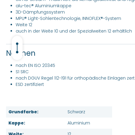
alu-tec® Aluminiumkappe
3D-Dämpfungssystem
MPU® Light-Sohlentechnologie, INNOFLEX®-System
Weite 12
auch in der Weite 10 und der Spezialweiten 12 erhältlich
Normen
nach EN ISO 20345
S1 SRC
nach DGUV Regel 112-191 für orthopädische Einlagen zertif
ESD zertifiziert
Grundfarbe:
Schwarz
Kappe:
Aluminium
Weite:
12