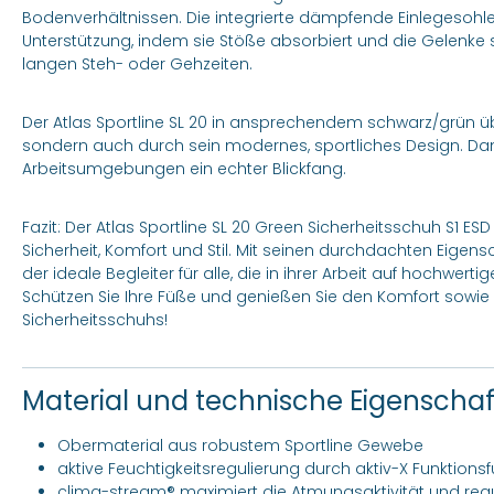
Bodenverhältnissen. Die integrierte dämpfende Einlegesohle
Unterstützung, indem sie Stöße absorbiert und die Gelenke s
langen Steh- oder Gehzeiten.
Der Atlas Sportline SL 20 in ansprechendem schwarz/grün übe
sondern auch durch sein modernes, sportliches Design. Dami
Arbeitsumgebungen ein echter Blickfang.
Fazit: Der Atlas Sportline SL 20 Green Sicherheitsschuh S1 ESD
Sicherheit, Komfort und Stil. Mit seinen durchdachten Eigen
der ideale Begleiter für alle, die in ihrer Arbeit auf hochwer
Schützen Sie Ihre Füße und genießen Sie den Komfort sowi
Sicherheitsschuhs!
Material und technische Eigenscha
Obermaterial aus robustem Sportline Gewebe
aktive Feuchtigkeitsregulierung durch aktiv-X Funktionsf
clima-stream® maximiert die Atmungsaktivität und reg