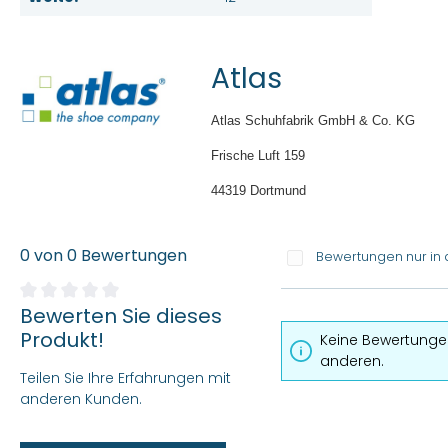
Atlas
Atlas Schuhfabrik GmbH & Co. KG
Frische Luft 159
44319 Dortmund
0 von 0 Bewertungen
Bewertungen nur in 
Bewerten Sie dieses
Durchschnittliche Bewertung von 0 von 5 Sternen
Produkt!
Keine Bewertungen
anderen.
Teilen Sie Ihre Erfahrungen mit
anderen Kunden.