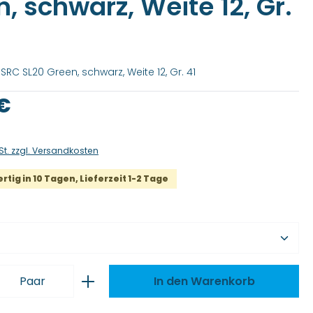
, schwarz, Weite 12, Gr.
SRC SL20 Green, schwarz, Weite 12, Gr. 41
is:
 €
St. zzgl. Versandkosten
tig in 10 Tagen, Lieferzeit 1-2 Tage
wählen
 Anzahl: Gib den gewünschten Wert ei
Paar
In den Warenkorb