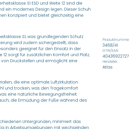
erheitsklasse S1 ESD und Weite 12 sind die
t und ein modernes Design legen. Dieser Schuh
chen konzipiert und bietet gleichzeitig eine
erheitsklasse S1, was grundlegenden Schutz
Produktnummer
erung wird zudem sichergestellt, dass
3468/41
esonders geeignet für den Einsatz in der
GTIN/EAN:
12 sorgt für zusätzlichen Komfort und Platz,
4043692272
ko von Druckstellen und ermöglicht eine
Hersteller:
Atlas
ien, die eine optimale Luftzirkulation
ühl und trocken, was den Tragekomfort
t, was eine natürliche Bewegungsfreiheit
lft auch, die Ermüdung der Füße während des
rschiedenen Untergründen, minimiert das
chtig in Arbeitsumgebungen mit wechselnden